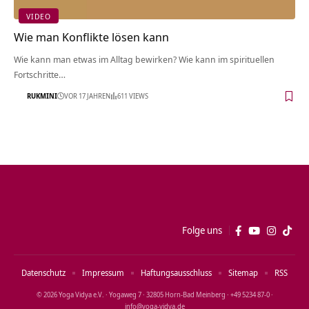
VIDEO
Wie man Konflikte lösen kann
Wie kann man etwas im Alltag bewirken? Wie kann im spirituellen
Fortschritte…
RUKMINI
VOR 17 JAHREN
611 VIEWS
Folge uns
Datenschutz
Impressum
Haftungsausschluss
Sitemap
RSS
© 2026 Yoga Vidya e.V. · Yogaweg 7 · 32805 Horn‑Bad Meinberg · +49 5234 87‑0 ·
info@yoga‑vidya.de