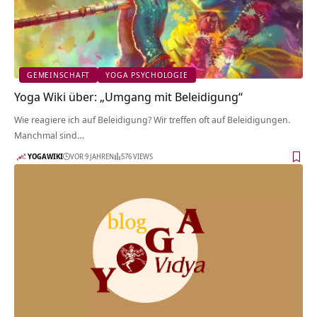
GEMEINSCHAFT
YOGA PSYCHOLOGIE
Yoga Wiki über: „Umgang mit Beleidigung“
Wie reagiere ich auf Beleidigung? Wir treffen oft auf Beleidigungen.
Manchmal sind…
YOGAWIKI
VOR 9 JAHREN
576 VIEWS