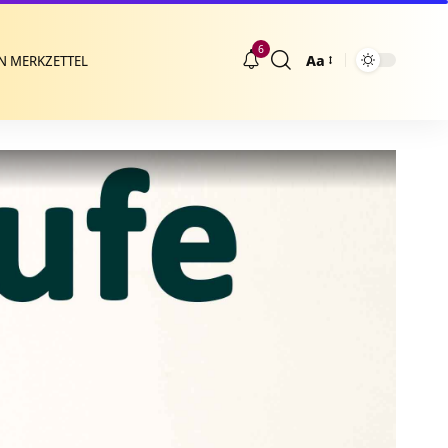
6
Aa
N MERKZETTEL
Größenänderung