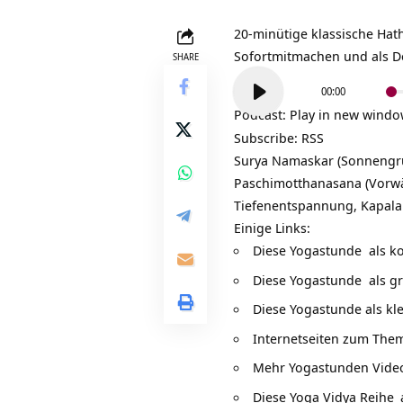
20-minütige klassische
Hath
Sofortmitmachen und als 
SHARE
Audio-
00:00
Player
Podcast:
Play in new wind
Subscribe:
RSS
Surya Namaskar (
Sonnengr
Paschimotthanasana (Vorwä
Tiefenentspannung, Kapal
Einige Links:
Diese
Yogastunde als k
Diese
Yogastunde als g
Diese
Yogastunde als kl
Internetseiten zum Th
Mehr
Yogastunden Vide
Diese
Yoga Vidya Reihe