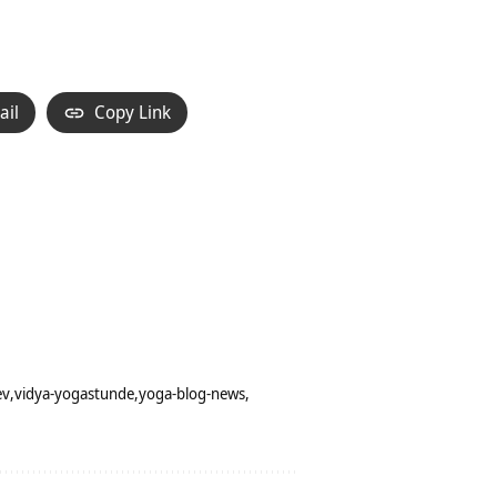
ail
Copy Link
ev
vidya-yogastunde
yoga-blog-news