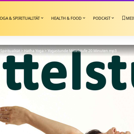
OGA & SPIRITUALITÄT
HEALTH & FOOD
PODCAST
MEI
Spiritualität
>
Hatha Yoga
>
Yogastunde Mittelstufe 20 Minuten mp3