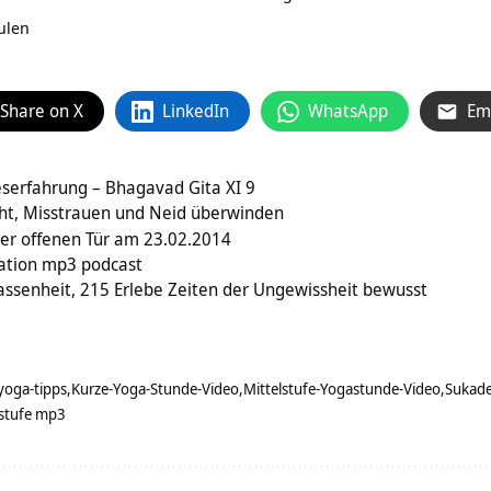
ulen
Share on X
LinkedIn
WhatsApp
Em
eserfahrung – Bhagavad Gita XI 9
cht, Misstrauen und Neid überwinden
er offenen Tür am 23.02.2014
ation mp3 podcast
assenheit, 215 Erlebe Zeiten der Ungewissheit bewusst
yoga-tipps
Kurze-Yoga-Stunde-Video
Mittelstufe-Yogastunde-Video
Sukad
lstufe mp3