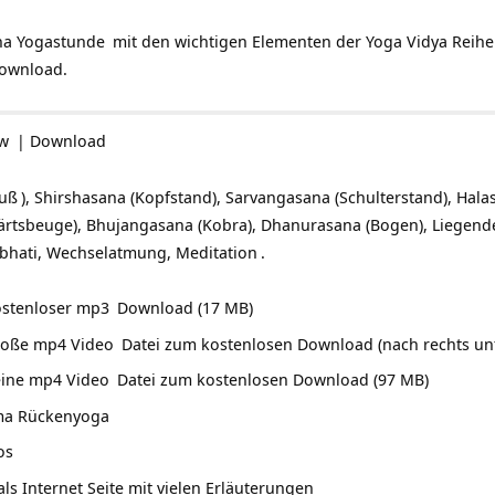
a Yogastunde
mit den wichtigen Elementen der Yoga Vidya Reihe
Download.
ow
|
Download
uß
), Shirshasana (Kopfstand), Sarvangasana (Schulterstand), Halas
rtsbeuge), Bhujangasana (Kobra), Dhanurasana (Bogen), Liegende
abhati, Wechselatmung,
Meditation
.
ostenloser mp3
Download (17 MB)
roße mp4 Video
Datei zum kostenlosen Download (nach rechts unt
eine mp4 Video
Datei zum kostenlosen Download (97 MB)
ema
Rückenyoga
os
als Internet Seite mit vielen Erläuterungen