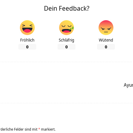
Dein Feedback?
Fröhlich
Schläfrig
Wütend
0
0
0
Ayur
rderliche Felder sind mit
*
markiert.