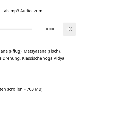
 – als mp3 Audio, zum
00:00
Pfeiltasten
Hoch/Runter
benutzen,
ana (Pflug), Matsyasana (Fisch),
um
 Drehung, Klassische Yoga Vidya
die
Lautstärke
zu
regeln.
en scrollen – 703 MB)