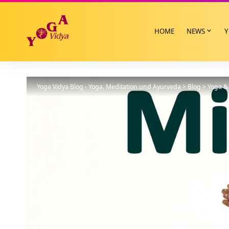
HOME
NEWS
Y
Yoga Vidya Blog - Yoga, Meditation und Ayurveda
>
Blog
>
Yoga & 