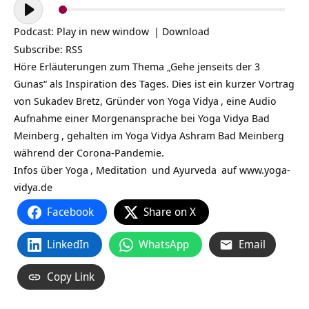
Audio-
Player
Podcast:
Play in new window
|
Download
Subscribe:
RSS
Höre Erläuterungen zum Thema „Gehe jenseits der 3
Gunas“ als Inspiration des Tages. Dies ist ein kurzer Vortrag
von Sukadev Bretz, Gründer von
Yoga Vidya
, eine Audio
Aufnahme einer Morgenansprache bei
Yoga Vidya Bad
Meinberg
, gehalten im Yoga Vidya Ashram Bad Meinberg
während der Corona-Pandemie.
Infos über
Yoga
,
Meditation
und
Ayurveda
auf
www.yoga-
vidya.de
Facebook
Share on X
LinkedIn
WhatsApp
Email
Copy Link