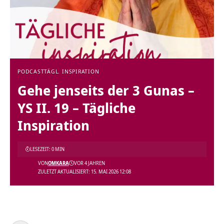
PODCAST
TÄGL. INSPIRATION
Gehe jenseits der 3 Gunas –
YS II. 19 – Tägliche
Inspiration
LESEZEIT: 0 MIN
VON
OMKARA
VOR 4 JAHREN
ZULETZT AKTUALISIERT: 15. MAI 2026 12:08