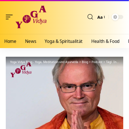
Aa
Größenänderun
Home
News
Yoga & Spiritualität
Health & Food
Yoga Vidya Blog - Yoga, Meditation und Ayurveda
>
Blog
>
Podcast
>
Tägl. Inspiration