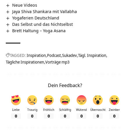
Neue Videos
Jaya Shiva Shankara mit Vallabha
Yogaferien Deutschland
Das Selbst und das Nichtselbst
Brett Haltung – Yoga Asana
TAGGED:
Inspiration
Podcast
Sukadev
Tägl. Inspiration
Tägliche Inspirationen
Vorträge mp3
Dein Feedback?
Liebe
Traurig
Fröhlich
Schläfrig
Wütend
Überrascht
Zwinker
0
0
0
0
0
0
0