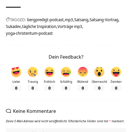
TAGGED:
bergpredigt-podcast
mp3
Satsang
Satsang-Vortrag
Sukadev
tägliche Inspiration
Vorträge mp3
yoga-christentum-podcast
Dein Feedback?
Liebe
Traurig
Fröhlich
Schläfrig
Wütend
Überrascht
Zwinker
0
0
0
0
0
0
0
Keine Kommentare
Deine E-Mail-Adresse wird nicht veröffentlicht.
Erforderliche Felder sind mit
*
markiert.