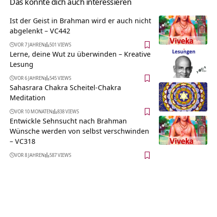
Das könnte dich auch interessieren
Ist der Geist in Brahman wird er auch nicht
abgelenkt – VC442
VOR 7 JAHREN
501 VIEWS
Lerne, deine Wut zu überwinden – Kreative
Lesung
VOR 6 JAHREN
545 VIEWS
Sahasrara Chakra Scheitel-Chakra
Meditation
VOR 10 MONATEN
838 VIEWS
Entwickle Sehnsucht nach Brahman
Wünsche werden von selbst verschwinden
– VC318
VOR 8 JAHREN
587 VIEWS