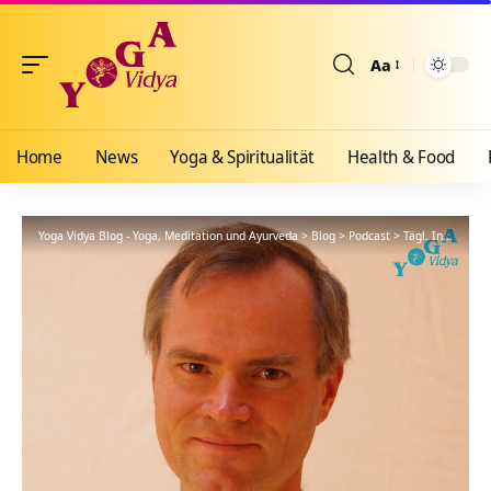
Aa
Größenänderun
Home
News
Yoga & Spiritualität
Health & Food
Yoga Vidya Blog - Yoga, Meditation und Ayurveda
>
Blog
>
Podcast
>
Tägl. Inspiration