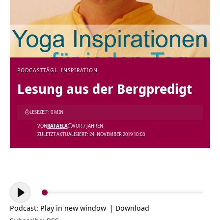
PODCAST
TÄGL. INSPIRATION
Lesung aus der Bergpredigt
LESEZEIT: 0 MIN
VON
RAFAELA
VOR 7 JAHREN
ZULETZT AKTUALISIERT: 24. NOVEMBER 2019 10:03
Audio-
Player
Podcast:
Play in new window
|
Download