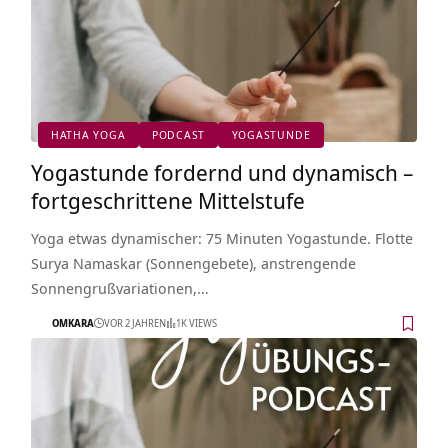
HATHA YOGA
PODCAST
YOGASTUNDE
Yogastunde fordernd und dynamisch –
fortgeschrittene Mittelstufe
Yoga etwas dynamischer: 75 Minuten Yogastunde. Flotte
Surya Namaskar (Sonnengebete), anstrengende
Sonnengrußvariationen,…
OMKARA
VOR 2 JAHREN
1K VIEWS