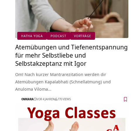
HATHA YOGA
PODCAST
VORTRÄGE
Atemübungen und Tiefenentspannung
für mehr Selbstliebe und
Selbstakzeptanz mit Igor
Om! Nach kurzer Mantrarezitation werden dir
Atemübungen Kapalabhati (Schnellatmung) und
Anuloma Viloma…
OMKARA
VOR 4 JAHREN
770 VIEWS