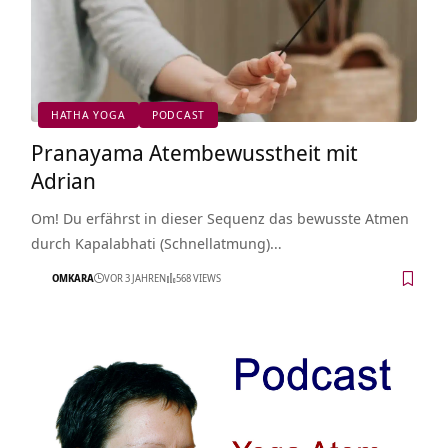
HATHA YOGA
PODCAST
Pranayama Atembewusstheit mit
Adrian
Om! Du erfährst in dieser Sequenz das bewusste Atmen
durch Kapalabhati (Schnellatmung)…
OMKARA
VOR 3 JAHREN
568 VIEWS