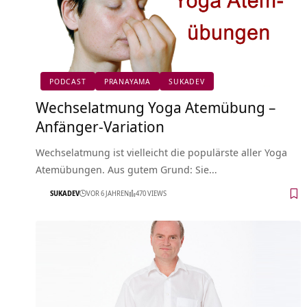
PODCAST
PRANAYAMA
SUKADEV
Wechselatmung Yoga Atemübung –
Anfänger-Variation
Wechselatmung ist vielleicht die populärste aller Yoga
Atemübungen. Aus gutem Grund: Sie…
SUKADEV
VOR 6 JAHREN
470 VIEWS