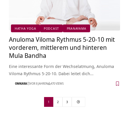
HATHA YOGA
PODCAST
PRANAYAMA
Anuloma Viloma Rythmus 5-20-10 mit
vorderem, mittlerem und hinteren
Mula Bandha
Eine interessante Form der Wechselatmung, Anuloma
Viloma Rythmus 5-20-10. Dabei leitet dich…
OMKARA
VOR 8 JAHREN
470 VIEWS
1
2
3