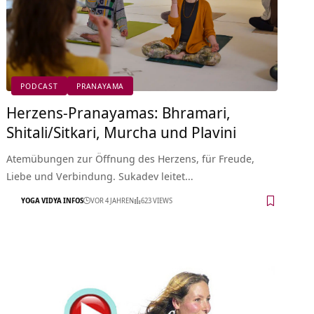
PODCAST
PRANAYAMA
Herzens-Pranayamas: Bhramari,
Shitali/Sitkari, Murcha und Plavini
Atemübungen zur Öffnung des Herzens, für Freude,
Liebe und Verbindung. Sukadev leitet…
YOGA VIDYA INFOS
VOR 4 JAHREN
623 VIEWS