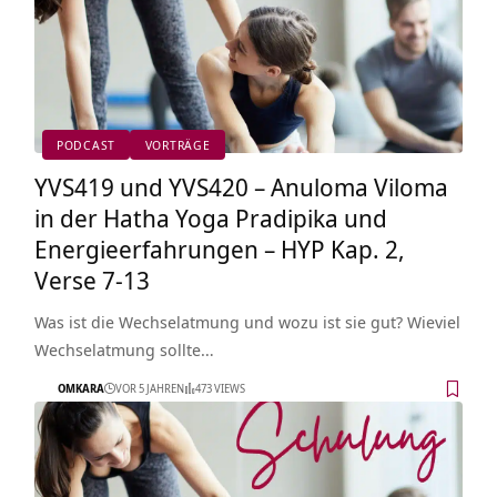
PODCAST
VORTRÄGE
YVS419 und YVS420 – Anuloma Viloma
in der Hatha Yoga Pradipika und
Energieerfahrungen – HYP Kap. 2,
Verse 7-13
Was ist die Wechselatmung und wozu ist sie gut? Wieviel
Wechselatmung sollte…
OMKARA
VOR 5 JAHREN
473 VIEWS