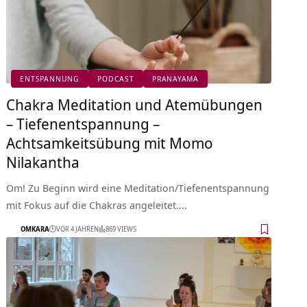
ENTSPANNUNG
PODCAST
PRANAYAMA
Chakra Meditation und Atemübungen
– Tiefenentspannung –
Achtsamkeitsübung mit Momo
Nilakantha
Om! Zu Beginn wird eine Meditation/Tiefenentspannung
mit Fokus auf die Chakras angeleitet.…
OMKARA
VOR 4 JAHREN
869 VIEWS