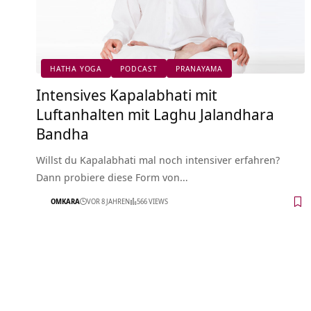
HATHA YOGA
PODCAST
PRANAYAMA
Intensives Kapalabhati mit
Luftanhalten mit Laghu Jalandhara
Bandha
Willst du Kapalabhati mal noch intensiver erfahren?
Dann probiere diese Form von…
OMKARA
VOR 8 JAHREN
566 VIEWS