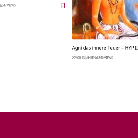
547 VIEWS
Agni das innere Feuer – HYP.II
VOR 13 JAHREN
560 VIEWS