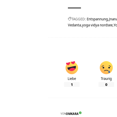
TAGGED:
Entspannung
Jnan
Vedanta
yoga vidya nordsee
Yo
Liebe
Traurig
1
0
VON
OMKARA