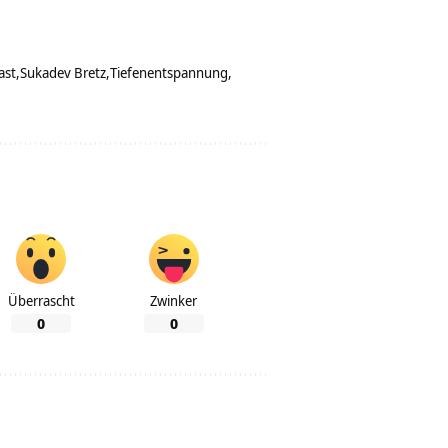
ast
Sukadev Bretz
Tiefenentspannung
Überrascht
Zwinker
0
0