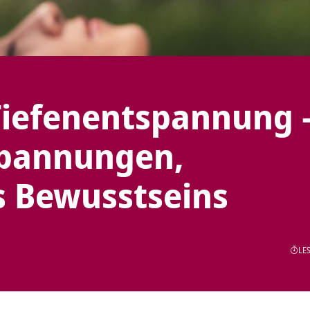
Tiefenentspannung 
Spannungen,
s Bewusstseins
LES