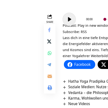
Audio-
00:00
Player
SHARE
Podcast:
Play in new wind
Subscribe:
RSS
Lass dich in eine tiefe
Ents
die Energiefelder aktiviere
und Kosmos sind eins. Tief
einer
Yogalehrer Weiterbil
Facebook
Hatha Yoga Pradipika
Soziale Medien: Nutze 
Vedanta – die Philosop
Karma, Wohlwollen und 
Neue Videos