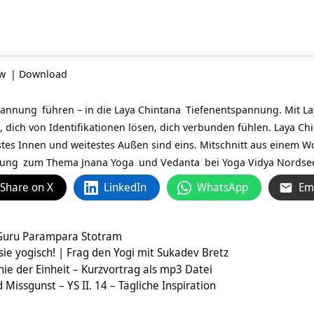
ow
|
Download
pannung
führen – in die
Laya Chintana
Tiefenentspannung. Mit La
n, dich von Identifikationen lösen, dich verbunden fühlen. Laya Ch
stes Innen und weitestes Außen sind eins. Mitschnitt aus einem 
dung
zum Thema
Jnana Yoga
und
Vedanta
bei
Yoga Vidya Nordse
Share on X
LinkedIn
WhatsApp
Em
 Guru Parampara Stotram
sie yogisch! | Frag den Yogi mit Sukadev Bretz
hie der Einheit – Kurzvortrag als mp3 Datei
Missgunst – YS II. 14 – Tägliche Inspiration