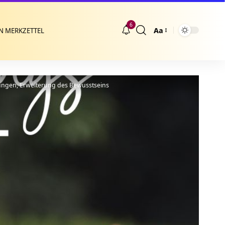
6
Aa
N MERKZETTEL
Größenänderung
ungen, Erweiterung des Bewusstseins