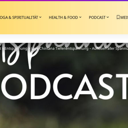
OGA & SPIRITUALITÄT
HEALTH & FOOD
PODCAST
MEI
t
>
Entspannung
>
Laya Chintana Tiefenentspannung – Auflösen aller Spann