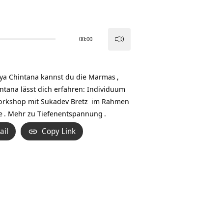
00:00
Pfeiltasten
Hoch/Runter
benutzen,
ya Chintana kannst du die
Marmas
,
um
intana lässt dich erfahren: Individuum
die
Workshop mit
Sukadev Bretz
im Rahmen
Lautstärke
e
. Mehr zu
Tiefenentspannung
.
zu
ail
Copy Link
regeln.