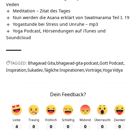
Veden
Meditation – Zitat des Tages
Nun werden die Asana erklärt von Swatmarama Teil I. 19
Yogastunde bei Stress und Unruhe – mp3
Yoga Podcast, Hörsendungen auf iTunes und
Soundcloud
TAGGED:
Bhagavad Gita
bhagavad-gita-podcast
Gott Podcast
Inspiration
Sukadev
Tägliche Inspirationen
Vorträge
Yoga Vidya
Dein Feedback?
Liebe
Traurig
Fröhlich
Schläfrig
Wütend
Überrascht
Zwinker
4
0
0
0
0
0
0