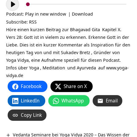
Audio-
Player
Podcast:
Play in new window
|
Download
Subscribe:
RSS
Höre einen kurzen Beitrag zur
Bhagavad Gita
Kapitel X.
Vers 28: Gott ist in vielem zu erkennen. Erkenne Gott in der
Liebe. Dies ist ein kurzer Kommentar als Inspiration für den
heutigen Tag von und mit
Sukadev Bretz
, Gründer von
Yoga Vidya, eine Aufnahme speziell für diesen Podcast.
Infos über
Yoga
,
Meditation
und
Ayurveda
auf
www.yoga-
vidya.de
Facebook
Share on X
LinkedIn
WhatsApp
Email
Copy Link
Vedanta Seminare bei Yoga Vidya 2020 – Das Wissen der