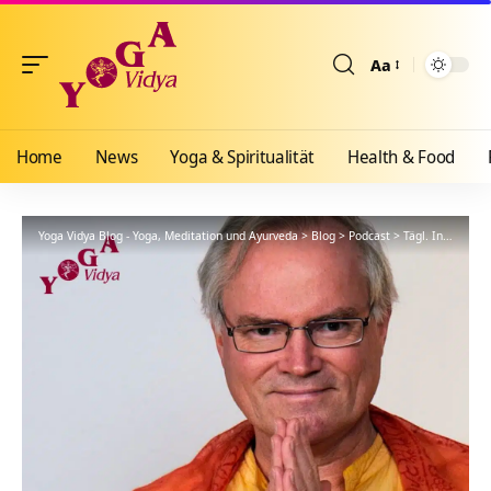
Aa
Größenänderun
Home
News
Yoga & Spiritualität
Health & Food
Yoga Vidya Blog - Yoga, Meditation und Ayurveda
>
Blog
>
Podcast
>
Tägl. Inspiration