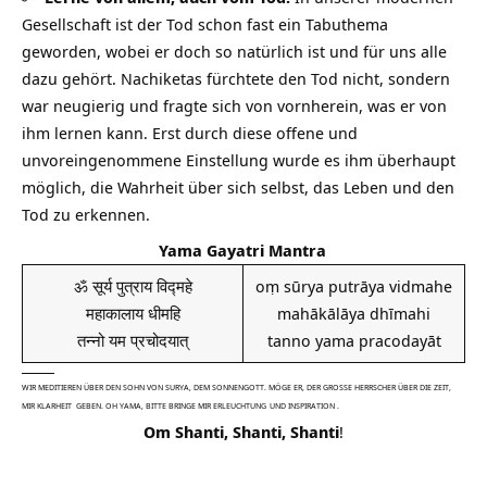
Gesellschaft ist der Tod schon fast ein Tabuthema
geworden, wobei er doch so natürlich ist und für uns alle
dazu gehört. Nachiketas fürchtete den Tod nicht, sondern
war neugierig und fragte sich von vornherein, was er von
ihm lernen kann. Erst durch diese offene und
unvoreingenommene Einstellung wurde es ihm überhaupt
möglich, die Wahrheit über sich selbst, das Leben und den
Tod zu erkennen.
Yama Gayatri Mantra
ॐ सूर्य पुत्राय विद्महे
oṃ sūrya putrāya vidmahe
महाकालाय धीमहि
mahākālāya dhīmahi
तन्नो यम प्रचोदयात्
tanno yama pracodayāt
WIR MEDITIEREN ÜBER DEN SOHN VON SURYA, DEM SONNENGOTT. MÖGE ER, DER GROSSE HERRSCHER ÜBER DIE ZEIT, M
IR
KLARHEIT
GEBEN. OH YAMA, BITTE BRINGE MIR
ERLEUCHTUNG
UND
INSPIRATION
.
Om Shanti, Shanti, Shanti
!