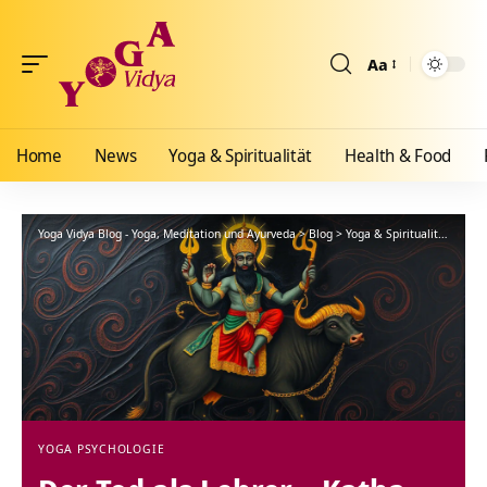
Aa
Größenänderun
Home
News
Yoga & Spiritualität
Health & Food
Yoga Vidya Blog - Yoga, Meditation und Ayurveda
>
Blog
>
Yoga & Spiritualität
>
Yoga
YOGA PSYCHOLOGIE