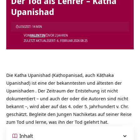
Der Tod als Lehrer – Katha
Upanishad
LESEZEIT: 14 MIN
VON
VALENTIN
VOR 2 JAHREN
ZULETZT AKTUALISIERT: 6. FEBRUAR 2026 08:25
Die Katha Upanishad (Kaṭhopaniṣad, auch Kāṭhaka
Upanishad) ist eine der bekanntesten und ältesten der
Upanishaden
. Der Zeitraum der Entstehung ist nicht
dokumentiert – und auch der oder die Autoren sind nicht
bekannt –, wird aber auf das 4. oder 5. Jahrhundert v. Chr.
geschätzt. Begleite den Jungen Nachiketas auf seiner Reise
zum Tod und lerne, was ihn der Tod gelehrt hat.
Inhalt