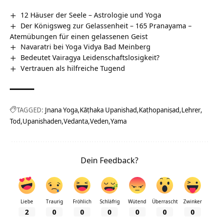
12 Häuser der Seele – Astrologie und Yoga
Der Königsweg zur Gelassenheit – 165 Pranayama –
Atemübungen für einen gelassenen Geist
Navaratri bei Yoga Vidya Bad Meinberg
Bedeutet Vairagya Leidenschaftslosigkeit?
Vertrauen als hilfreiche Tugend
TAGGED:
Jnana Yoga
Kāṭhaka Upanishad
Kaṭhopaniṣad
Lehrer
Tod
Upanishaden
Vedanta
Veden
Yama
Dein Feedback?
Liebe
Traurig
Fröhlich
Schläfrig
Wütend
Überrascht
Zwinker
2
0
0
0
0
0
0