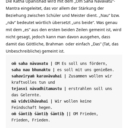
Die Katha Upanishad wird mit dem „Om Saha Navavatu“-
Mantra eingeleitet, das vor allem der Stärkung der
Beziehung zwischen Schüler und Meister dient. „Nau“ bzw.
„nāv“ bedeutet wörtlich übersetzt „uns beide“. Was genau
mit dem „es“ aus den ersten beiden Zeilen gemeint ist, wird
nicht gesagt, jedoch kann man davon ausgehen, dass
damit das Göttliche,
Brahman
oder einfach „Das“ (Tat, das
Unbeschreibliche) gemeint ist.
oṁ saha nāvavatu |
 OM Es soll uns fördern,
saha nau bhunaktu
|
 es soll mit uns genießen.
sahavīryaṁ karavāvahai
|
 Zusammen wollen wir 
kraftvolles tun und
tejasvi nāvadhītamastu
| 
erstrahlen soll uns 
das Gelernte.
mā vidviśhāvahai
|
 Wir wollen keine 
Feindschaft hegen.
oṁ śāntiḥ śāntiḥ śāntiḥ
||
 OM Frieden, 
Frieden, Frieden. 