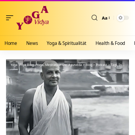
Aa
Größenänderun
Home
News
Yoga & Spiritualität
Health & Food
Yoga Vidya Blog - Yoga, Meditation und Ayurveda
>
Blog
>
Podcast
>
Tägl. Inspiration