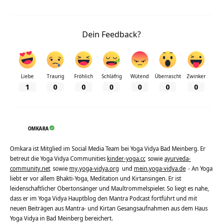
Dein Feedback?
Liebe
Traurig
Fröhlich
Schläfrig
Wütend
Überrascht
Zwinker
1
0
0
0
0
0
0
OMKARA
Omkara ist Mitglied im Social Media Team bei Yoga Vidya Bad Meinberg. Er
betreut die Yoga Vidya Communities
kinder-yoga.cc
sowie
ayurveda-
community.net
sowie
my.yoga-vidya.org
und
mein.yoga-vidya.de
- An Yoga
liebt er vor allem Bhakti-Yoga, Meditation und Kirtansingen. Er ist
leidenschaftlicher Obertonsänger und Maultrommelspieler. So liegt es nahe,
dass er im Yoga Vidya Hauptblog den Mantra Podcast fortführt und mit
neuen Beiträgen aus Mantra- und Kirtan Gesangsaufnahmen aus dem Haus
Yoga Vidya in Bad Meinberg bereichert.