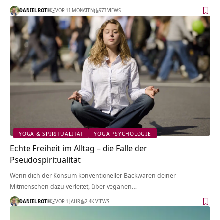
DANIEL ROTH
VOR 11 MONATEN
973 VIEWS
YOGA & SPIRITUALITÄT
YOGA PSYCHOLOGIE
Echte Freiheit im Alltag – die Falle der
Pseudospiritualität
Wenn dich der Konsum konventioneller Backwaren deiner
Mitmenschen dazu verleitet, über veganen…
DANIEL ROTH
VOR 1 JAHR
2.4K VIEWS