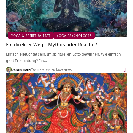
YOGA & SPIRITUALITÄT
YOGA PSYCHOLOGIE
Ein direkter Weg – Mythos oder Realität?
Einfach erleuchtet sein. Im spirituellen Lotto gewinnen. Wie einfach
geht Erleuchtung? Ein…
DANIEL ROTH
VOR 6 MONATEN
679 VIEWS