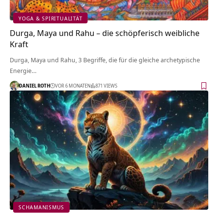
YOGA & SPIRITUALITÄT
Durga, Maya und Rahu – die schöpferisch weibliche
Kraft
Durga, Maya und Rahu, 3 Begriffe, die für die gleiche archetypische
Energie…
DANIEL ROTH
VOR 6 MONATEN
871 VIEWS
SCHAMANISMUS