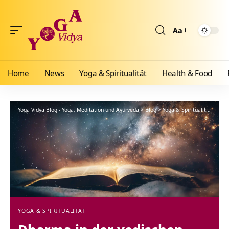
Aa
Größenänderun
Home
News
Yoga & Spiritualität
Health & Food
Yoga Vidya Blog - Yoga, Meditation und Ayurveda
>
Blog
>
Yoga & Spiritualität
>
Dhar
YOGA & SPIRITUALITÄT