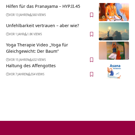
Hilfen für das Pranayama – HYP.II.45
VOR 13 JAHREN
560 VIEWS
Unfehlbarkeit vertrauen – aber wie?
VOR 1 JAHR
1.8K VIEWS
Yoga Therapie Video „Yoga für
Gleichgewicht: Der Baum“
VOR 15 JAHREN
632 VIEWS
Haltung des Affengottes
VOR 7 JAHREN
554 VIEWS