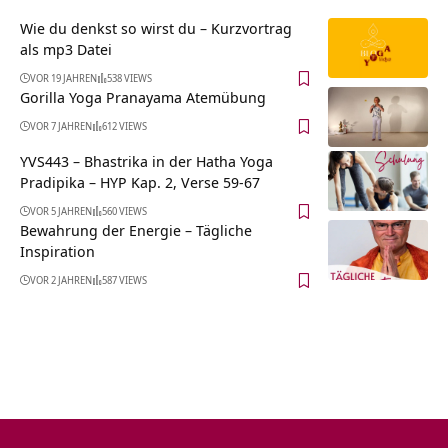
Wie du denkst so wirst du – Kurzvortrag
als mp3 Datei
VOR 19 JAHREN
538 VIEWS
Gorilla Yoga Pranayama Atemübung
VOR 7 JAHREN
612 VIEWS
YVS443 – Bhastrika in der Hatha Yoga
Pradipika – HYP Kap. 2, Verse 59-67
VOR 5 JAHREN
560 VIEWS
Bewahrung der Energie – Tägliche
Inspiration
VOR 2 JAHREN
587 VIEWS