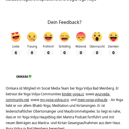
Dein Feedback?
Liebe
Traurig
Fröhlich
Schläfrig
Wütend
Überrascht
Zwinker
6
0
0
0
0
0
0
OMKARA
Omkara ist Mitglied im Social Media Team bei Yoga Vidya Bad Meinberg. Er
betreut die Yoga Vidya Communities
kinder-yoga.cc
sowie
ayurveda-
community.net
sowie
my.yoga-vidya.org
und
mein.yoga-vidya.de
- An Yoga
liebt er vor allem Bhakti-Yoga, Meditation und Kirtansingen. Er ist
leidenschaftlicher Obertonsänger und Maultrommelspieler. So liegt es nahe,
dass er im Yoga Vidya Hauptblog den Mantra Podcast fortführt und mit
neuen Beiträgen aus Mantra- und Kirtan Gesangsaufnahmen aus dem Haus
Yoga Vidya in Bad Meinberg bereichert.