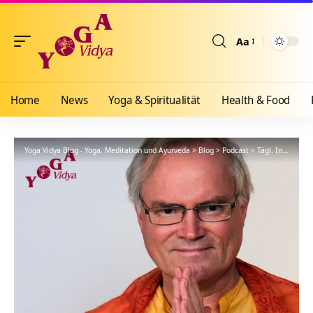
Aa
Größenänderun
Home
News
Yoga & Spiritualität
Health & Food
Yoga Vidya Blog - Yoga, Meditation und Ayurveda
>
Blog
>
Podcast
>
Tägl. Inspiration