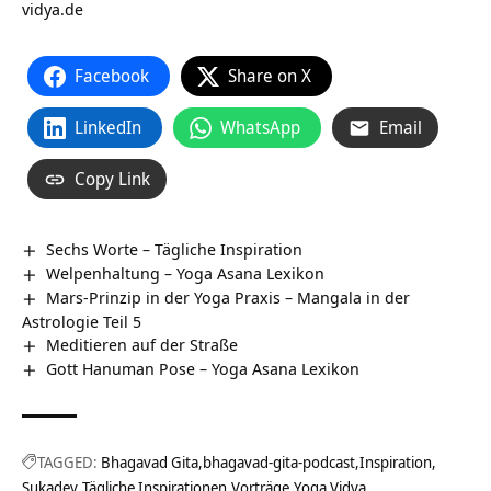
vidya.de
Facebook
Share on X
LinkedIn
WhatsApp
Email
Copy Link
Sechs Worte – Tägliche Inspiration
Welpenhaltung – Yoga Asana Lexikon
Mars-Prinzip in der Yoga Praxis – Mangala in der
Astrologie Teil 5
Meditieren auf der Straße
Gott Hanuman Pose – Yoga Asana Lexikon
TAGGED:
Bhagavad Gita
bhagavad-gita-podcast
Inspiration
Sukadev
Tägliche Inspirationen
Vorträge
Yoga Vidya