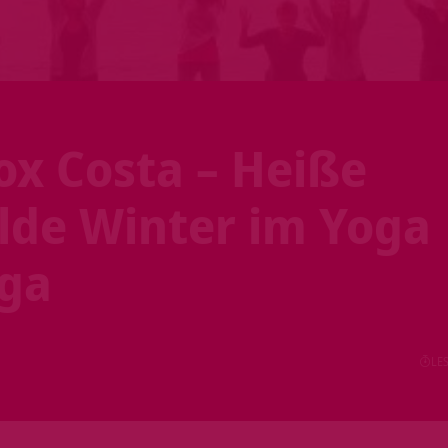
ox Costa – Heiße
de Winter im Yoga
aga
LES