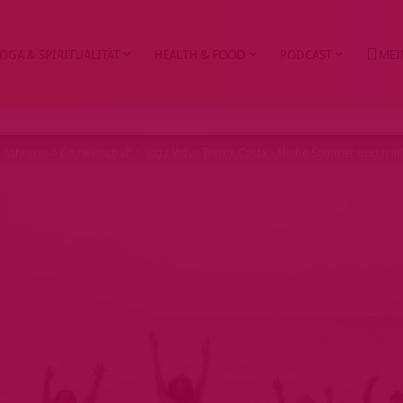
OGA & SPIRITUALITÄT
HEALTH & FOOD
PODCAST
MEI
>
Ashrams
>
Gemeinschaft
>
Yoga Vidya Torrox Costa – Heiße Sommer und mild