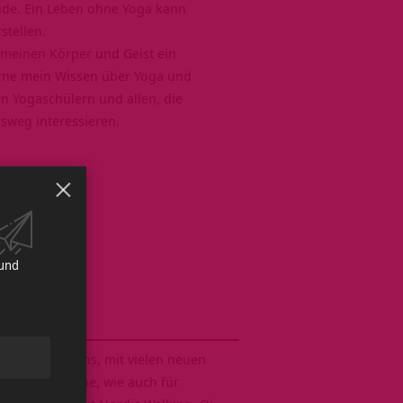
ude. Ein Leben ohne Yoga kann
stellen.
 meinen Körper und Geist ein
gerne mein Wissen über Yoga und
n Yogaschülern und allen, die
sweg interessieren.
 und
 wir freuen uns, mit vielen neuen
ortgeschrittene, wie auch für