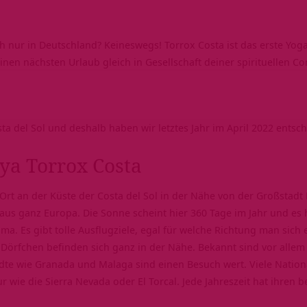
ch nur in Deutschland? Keineswegs! Torrox Costa ist das erste Yo
einen nächsten Urlaub gleich in Gesellschaft deiner spirituellen C
ta del Sol und deshalb haben wir letztes Jahr im April 2022 entsc
ya Torrox Costa
 Ort an der Küste der Costa del Sol in der Nähe von der Großstadt 
 aus ganz Europa. Die
Sonne
scheint hier 360 Tage im Jahr und es
. Es gibt tolle Ausflugziele, egal für welche Richtung man sich 
örfchen befinden sich ganz in der Nähe. Bekannt sind vor allem N
dte wie Granada und Malaga sind einen Besuch wert. Viele Nation
 wie die Sierra Nevada oder El Torcal. Jede
Jahreszeit
hat ihren 