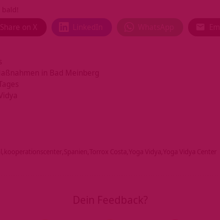
 bald!
Share on X
LinkedIn
WhatsApp
Em
s
 Maßnahmen in Bad Meinberg
 Tages
Vidya
l
kooperationscenter
Spanien
Torrox Costa
Yoga Vidya
Yoga Vidya Center
Dein Feedback?