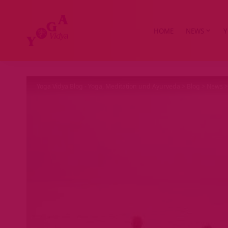
HOME
NEWS
Y
Yoga Vidya Blog - Yoga, Meditation und Ayurveda
>
Blog
>
News