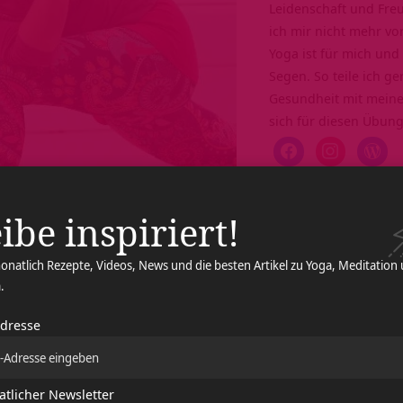
Leidenschaft und Fre
ich mir nicht mehr vor
Yoga ist für mich und
Segen. So teile ich 
Gesundheit mit meine
sich für diesen Übung
ibe inspiriert!
onatlich Rezepte, Videos, News und die besten Artikel zu Yoga, Meditation
.
Adresse
nach dem heißen Sommer die neue Saison. Es wird etwas kühler und
Im Stundenplan findet man Yogakurse für Anfänger, Mittelstufe, F
tlicher Newsletter