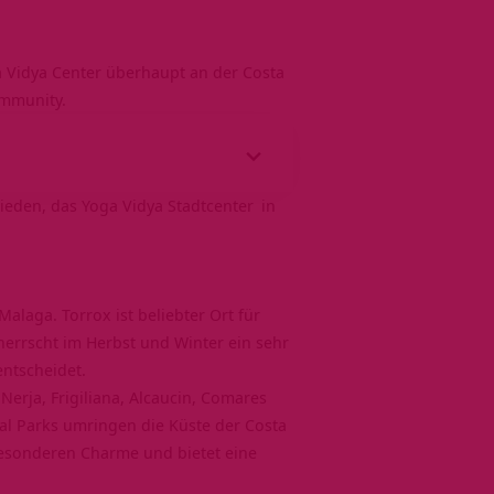
ga Vidya Center überhaupt an der Costa
ommunity.
hieden, das
Yoga Vidya Stadtcenter
in
Malaga. Torrox ist beliebter Ort für
 herrscht im Herbst und Winter ein sehr
entscheidet.
erja, Frigiliana, Alcaucin, Comares
al Parks umringen die Küste der Costa
besonderen Charme und bietet eine