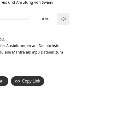
bpreis und Anrufung von Swami
00:00
Pfeiltasten
Hoch/Runter
benutzen,
53.
um
ter Ausbildungen an. Die nächste
die
 du alle Mantra als mp3 Dateien zum
Lautstärke
zu
regeln.
ail
Copy Link