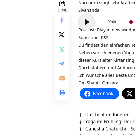
Narendra singt sehr kraftv
Sivananda.
SHARE
Audio-
00:00
Player
Podcast:
Play in new wind
Subscribe:
RSS
Du findest den einfachen T
Neben verschiedenen Yoga 
dieser Kursleiter Kirtansin
Durchstöbern und Anhören
Ich wünsche alles Beste u
Om Shanti, Omkara
Facebook
Das Licht im Inneren 
Yoga im Frühling: Der 
Ganesha Chaturthi – S