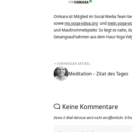
VON
OMKARA
Omkara ist Mitglied im Social Media Team b
sowie
my.yoga-vidya.org
und
mein.yoga-vi
und Maultrommelspieler. So liegt es nahe, 
Gesangsaufnahmen aus dem Haus Yoga Vidya
VORHERIGER ARTIKEL
Meditation – Zitat des Tages
Keine Kommentare
Deine E-Mail-Adresse wird nicht veröffentlicht.
Erfo