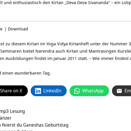
oll und enthusiastisch den Kirtan „Deva Deva Sivananda“ – ein Lo
ow
|
Download
ext zu diesem Kirtan im Yoga Vidya Kirtanheft unter der Nummer 3
Seminaren bietet Narendra auch Kirtan und Mantrasingen Kurslei
gen Ausbildungen findet im Januar 2011 statt. – Wie immer findest
nd einen wunderbaren Tag.
Share on X
LinkedIn
WhatsApp
Em
– mp3 Lesung
Tänzer
o feierst du Ganeshas Geburtstag