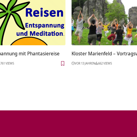
pannung mit Phantasiereise
Kloster Marienfeld‏‎ – Vo
761 VIEWS
VOR 13 JAHREN
662 VIEWS