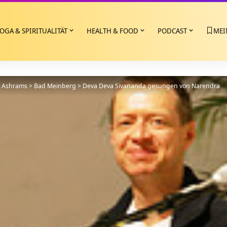
OGA & SPIRITUALITÄT
HEALTH & FOOD
PODCAST
MEI
>
Ashrams
>
Bad Meinberg
>
Deva Deva Sivananda gesungen von Narendra