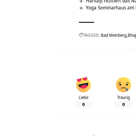
Harilalji rezitiert das
Yoga Seminarhaus am M
TAGGED:
Bad Meinberg
Bha
Liebe
Traurig
0
0