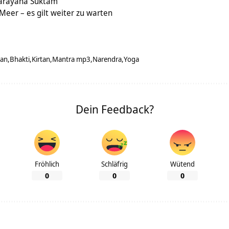
 Narayana Suktam
eer – es gilt weiter zu warten
jan
Bhakti
Kirtan
Mantra mp3
Narendra
Yoga
Dein Feedback?
Fröhlich
Schläfrig
Wütend
0
0
0