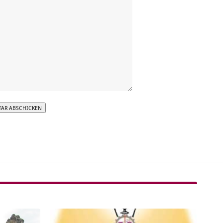
tive: