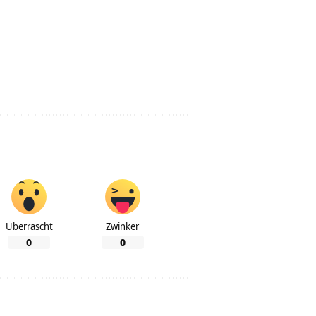
Überrascht
Zwinker
0
0