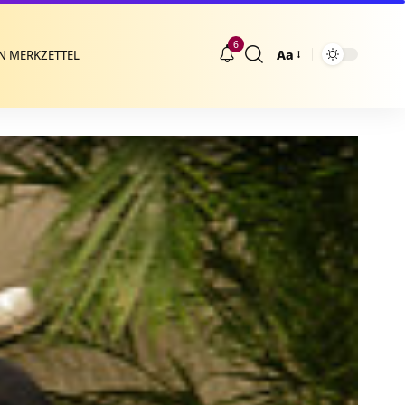
6
Aa
N MERKZETTEL
Größenänderung