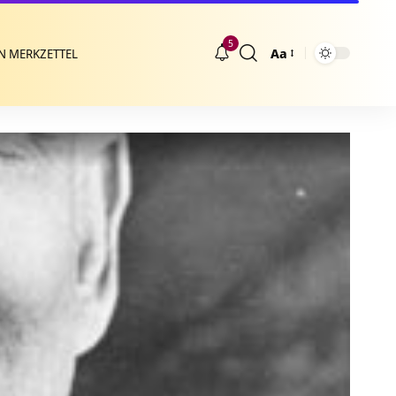
5
Aa
N MERKZETTEL
Größenänderung