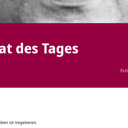
tat des Tages
LES
eben ist Vegetieren.