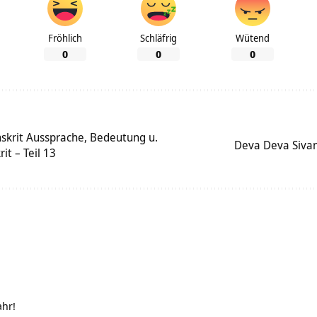
Fröhlich
Schläfrig
Wütend
0
0
0
krit Aussprache, Bedeutung u.
Deva Deva Siva
t – Teil 13
ahr!