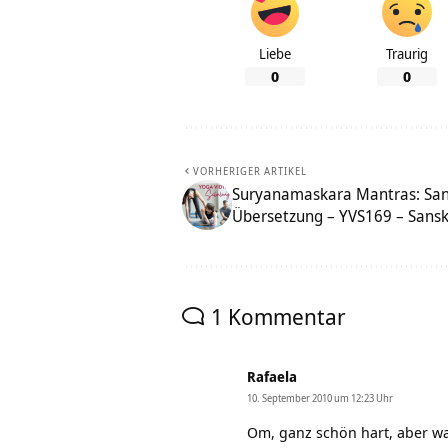
Liebe
Traurig
0
0
VORHERIGER ARTIKEL
Suryanamaskara Mantras: Sans
Übersetzung – YVS169 – Sanskri
1 Kommentar
Rafaela
10. September 2010 um 12:23 Uhr
Om, ganz schön hart, aber w