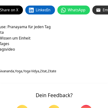
Share on X
LinkedIn
WhatsApp
Em
Hause: Pranayama für jeden Tag
ata
Wissen um Einheit
 Tages
ragsvideo
Sivananda
Yoga
Yoga Vidya
Zitat
Zitate
Dein Feedback?