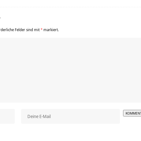
r
rderliche Felder sind mit
*
markiert.
Alterna