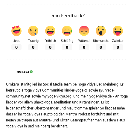
Dein Feedback?
Liebe
Traurig
Fröhlich
Schläfrig
Wütend
Überrascht
Zwinker
0
0
0
0
0
0
0
OMKARA
Omkara ist Mitglied im Social Media Team bei Yoga Vidya Bad Meinberg. Er
betreut die Yoga Vidya Communities
kinder-yoga.cc
sowie
ayurveda-
community.net
sowie
my.yoga-vidya.org
und
mein.yoga-vidya.de
- An Yoga
liebt er vor allem Bhakti-Yoga, Meditation und Kirtansingen. Er ist
leidenschaftlicher Obertonsänger und Maultrommelspieler. So liegt es nahe,
dass er im Yoga Vidya Hauptblog den Mantra Podcast fortführt und mit
neuen Beiträgen aus Mantra- und Kirtan Gesangsaufnahmen aus dem Haus
Yoga Vidya in Bad Meinberg bereichert.