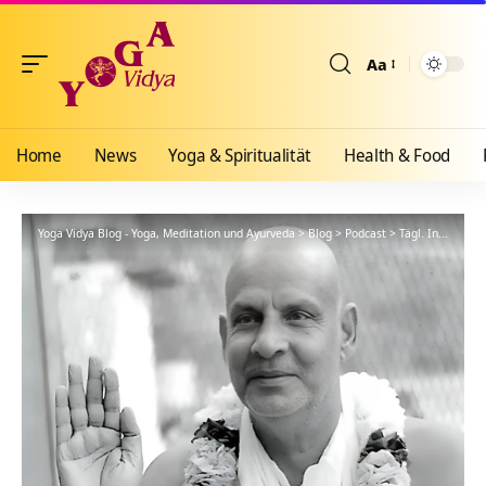
Aa
Größenänderun
Home
News
Yoga & Spiritualität
Health & Food
Yoga Vidya Blog - Yoga, Meditation und Ayurveda
>
Blog
>
Podcast
>
Tägl. Inspiration