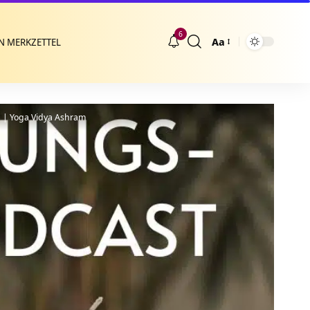
6
Aa
N MERKZETTEL
Größenänderung
g | Yoga Vidya Ashram