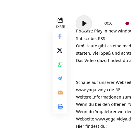
Audio-
00:00
Player
SHARE
Podcast:
Play in new wind
Subscribe:
RSS
Om! Heute gibt es eine medi
starten. Viel Spaß und acht
Das Video dazu findest du
Schaue auf unserer Webseit
www.yoga-vidya.de
💛
Weitere Informationen zum
Wenn du bei den offenen Y
Wenn du Yogalehrer werden
Webseite
www.yoga-vidya.
Hier findest du: