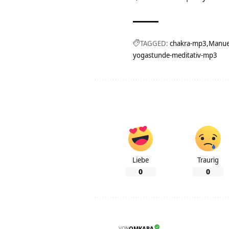
TAGGED:
chakra-mp3
Manue
yogastunde-meditativ-mp3
Liebe
Traurig
0
0
VON
OMKARA