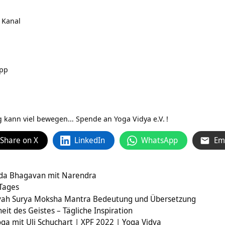
 Kanal
App
ag kann viel bewegen…
Spende an Yoga Vidya e.V.
!
Share on X
LinkedIn
WhatsApp
Em
da Bhagavan mit Narendra
 Tages
tyah Surya Moksha Mantra Bedeutung und Übersetzung
t des Geistes – Tägliche Inspiration
oga mit Uli Schuchart | XPF 2022 | Yoga Vidya