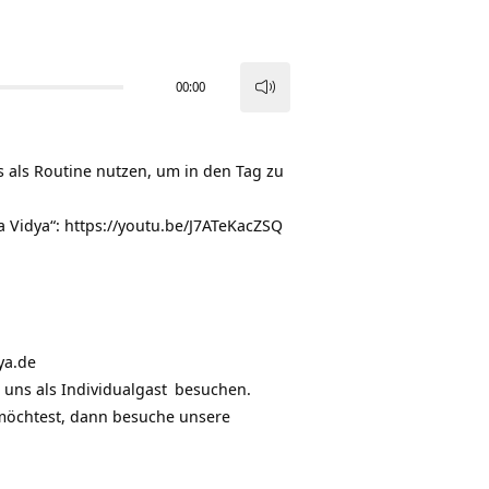
00:00
Pfeiltasten
Hoch/Runter
benutzen,
s als Routine nutzen, um in den Tag zu
um
die
a Vidya“:
https://youtu.be/J7ATeKacZSQ
Lautstärke
zu
regeln.
ya.de
 uns als
Individualgast
besuchen.
möchtest, dann besuche unsere