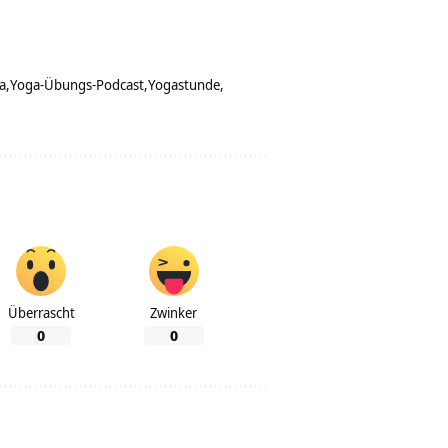
a
Yoga-Übungs-Podcast
Yogastunde
Überrascht
Zwinker
0
0