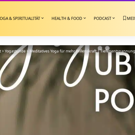
OGA & SPIRITUALITÄT
HEALTH & FOOD
PODCAST
MEI
t
>
Yogastunde
>
Meditatives Yoga für mehr Willenskraft | Tiefenentspannun