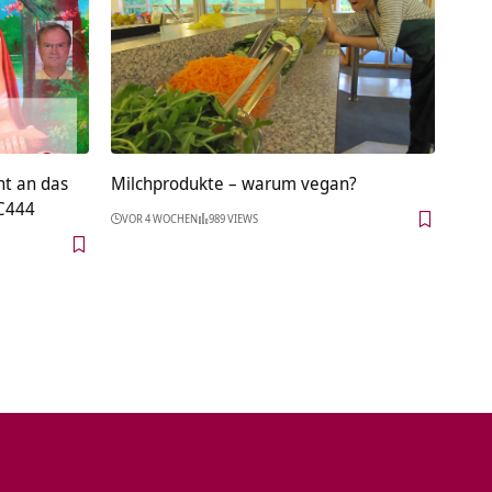
ht an das
Milchprodukte – warum vegan?
C444
VOR 4 WOCHEN
989 VIEWS