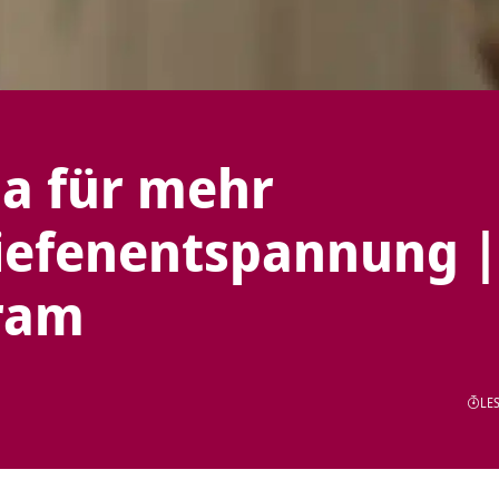
ga für mehr
Tiefenentspannung |
ram
LES