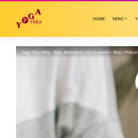
HOME
NEWS
Y
Yoga Vidya Blog - Yoga, Meditation und Ayurveda
>
Blog
>
Podcas