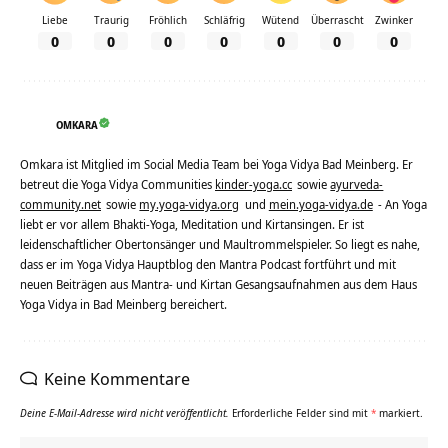
Liebe
Traurig
Fröhlich
Schläfrig
Wütend
Überrascht
Zwinker
0
0
0
0
0
0
0
OMKARA
Omkara ist Mitglied im Social Media Team bei Yoga Vidya Bad Meinberg. Er
betreut die Yoga Vidya Communities
kinder-yoga.cc
sowie
ayurveda-
community.net
sowie
my.yoga-vidya.org
und
mein.yoga-vidya.de
- An Yoga
liebt er vor allem Bhakti-Yoga, Meditation und Kirtansingen. Er ist
leidenschaftlicher Obertonsänger und Maultrommelspieler. So liegt es nahe,
dass er im Yoga Vidya Hauptblog den Mantra Podcast fortführt und mit
neuen Beiträgen aus Mantra- und Kirtan Gesangsaufnahmen aus dem Haus
Yoga Vidya in Bad Meinberg bereichert.
Keine Kommentare
Deine E-Mail-Adresse wird nicht veröffentlicht.
Erforderliche Felder sind mit
*
markiert.