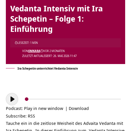
Vedanta Intensiv mit Ira
Schepetin – Folge 1:
Einführung
LESEZEIT: 1 MIN
VON
OMKARA
VOR 2 MONATEN
ZULETZT AKTUALISIERT: 26. MAI 2026 11:47
Ira Schepetin unterrichtet Vedanta Intensiv
Audio-
Player
Podcast:
Play in new window
|
Download
Subscribe:
RSS
Tauche ein in die zeitlose Weisheit des Advaita Vedanta mit
Ira Schepetin
. In dieser Einführung zum „Vedanta Intensive