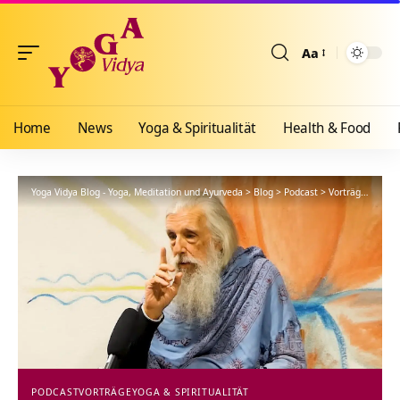
Aa
Größenänderun
Home
News
Yoga & Spiritualität
Health & Food
Yoga Vidya Blog - Yoga, Meditation und Ayurveda
>
Blog
>
Podcast
>
Vorträge
>
Vedan
PODCAST
VORTRÄGE
YOGA & SPIRITUALITÄT