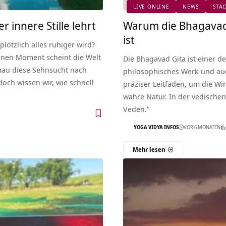
LIVE ONLINE
NEWS
STA
 innere Stille lehrt
Warum die Bhagavad 
ist
lötzlich alles ruhiger wird?
einen Moment scheint die Welt
Die Bhagavad Gita ist einer de
nau diese Sehnsucht nach
philosophisches Werk und auch
doch wissen wir, wie schnell
präziser Leitfaden, um die Wir
wahre Natur. In der vedischen 
Veden.“
YOGA VIDYA INFOS
VOR 6 MONATEN
Mehr lesen