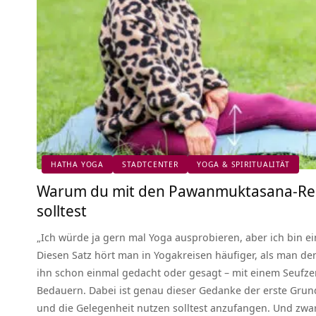
HATHA YOGA
STADTCENTER
YOGA & SPIRITUALITÄT
Warum du mit den Pawanmuktasana-Re
solltest
„Ich würde ja gern mal Yoga ausprobieren, aber ich bin e
Diesen Satz hört man in Yogakreisen häufiger, als man den
ihn schon einmal gedacht oder gesagt – mit einem Seufze
Bedauern. Dabei ist genau dieser Gedanke der erste Gru
und die Gelegenheit nutzen solltest anzufangen. Und zwa