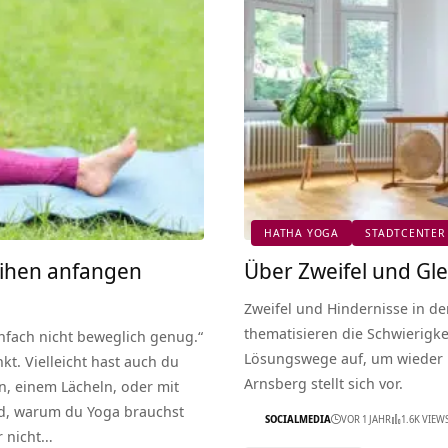
HATHA YOGA
STADTCENTER
ihen anfangen
Über Zweifel und Gle
Zweifel und Hindernisse in de
thematisieren die Schwierigk
infach nicht beweglich genug.“
Lösungswege auf, um wieder i
kt. Vielleicht hast auch du
Arnsberg stellt sich vor.
n, einem Lächeln, oder mit
nd, warum du Yoga brauchst
SOCIALMEDIA
VOR 1 JAHR
1.6K VIEW
r nicht…