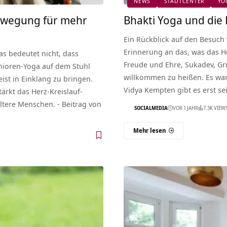
NEWS
STADTCENTER
YO
Bewegung für mehr
Bhakti Yoga und die 
Ein Rückblick auf den Besuch
Erinnerung an das, was das He
as bedeutet nicht, dass
Freude und Ehre, Sukadev, Gr
ioren-Yoga auf dem Stuhl
willkommen zu heißen. Es war 
ist in Einklang zu bringen.
Vidya Kempten gibt es erst se
tärkt das Herz-Kreislauf-
ältere Menschen. - Beitrag von
SOCIALMEDIA
VOR 1 JAHR
7.3K VIEW
Mehr lesen