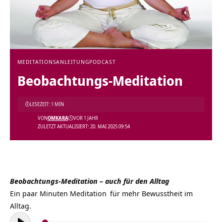
MEDITATIONSANLEITUNG
PODCAST
Beobachtungs-Meditation
LESEZEIT: 1 MIN
VON
OMKARA
VOR 1 JAHR
ZULETZT AKTUALISIERT: 20. MAI 2025 09:54
Beobachtungs-Meditation – auch für den Alltag
Ein paar Minuten
Meditation
für mehr Bewusstheit im
Alltag.
Audio-