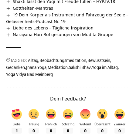
Shakti lässt den Yogi mit Freude füllen – HYP.IV.18
Gottheiten-Mantras
19 Dein Körper als Instrument und Fahrzeug der Seele –
Gelassenheits-Podcast Nr. 19
Liebe des Lebens – Tägliche Inspiration
Narayana Hari Bol gesungen von Mudita Gruppe
TAGGED:
Alltag
Beobachtungsmeditation
Bewusstsein
Gedanken
Jnana Yoga
Meditation
Sakshi Bhav
Yoga im Alltag
Yoga Vidya Bad Meinberg
Dein Feedback?
Liebe
Traurig
Fröhlich
Schläfrig
Wütend
Überrascht
Zwinker
1
0
0
0
0
0
0