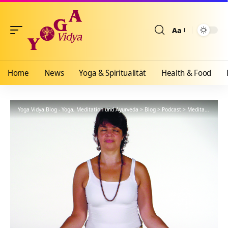
Aa
Größenänderun
Home
News
Yoga & Spiritualität
Health & Food
Yoga Vidya Blog - Yoga, Meditation und Ayurveda
>
Blog
>
Podcast
>
Meditationsanleitung