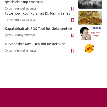
geschieht? mp3 Vortrag
VOR 18 JAHREN
480 VIEWS
Fotoshow: Kochkurs mit Dr. Nalini Sahay
VOR 12 JAHREN
524 VIEWS
Kapalabhati als SOS-Tool für Gelassenheit
VOR 4 JAHREN
749 VIEWS
Nirvanashtakam – Ich bin unsterblich
VOR 18 JAHREN
454 VIEWS