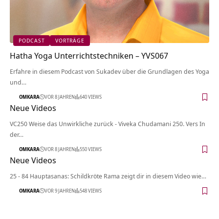
PODCAST
VORTRÄGE
Hatha Yoga Unterrichtstechniken – YVS067
Erfahre in diesem Podcast von Sukadev über die Grundlagen des Yoga
und…
OMKARA
VOR 8 JAHREN
640 VIEWS
Neue Videos
VC250 Weise das Unwirkliche zurück - Viveka Chudamani 250. Vers In
der…
OMKARA
VOR 8 JAHREN
550 VIEWS
Neue Videos
25 - 84 Hauptasanas: Schildkröte Rama zeigt dir in diesem Video wie…
OMKARA
VOR 9 JAHREN
548 VIEWS