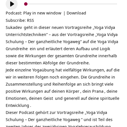
Audio-
Player
Podcast:
Play in new window
|
Download
Subscribe:
RSS
Sukadev
geht in dieser neuen Vortragsreihe „Yoga Vidya
Unterrichtstechniken“ – aus der Vortragsreihe „Yoga Vidya
Schulung – Der ganzheitliche Yogaweg“ auf die
Yoga Vidya
Grundreihe
ein und erläutert deren Aufbau und Logik
sowie die Wirkungen der gesamten Grundreihe innerhalb
dieser bestimmten Abfolge der Grundreihe.
Jede einzelne Yogaübung hat vielfältige Wirkungen, auf die
wir in weiteren Folgen noch eingehen. Die Grundreihe in
Zusammenstellung und Reihenfolge an sich bringt viele
positive Wirkungen auf deinen
Körper
, dein
Prana
, deine
Emotionen, deinen
Geist
und generell auf deine
spirituelle
Entwicklung
.
Dieser Podcast gehört zur Vortragsreihe „
Yoga Vidya
Schulung – Der ganzheitliche Yogaweg
“ und ist Teil des
zweiten Jahres der zweijährigen
Yogalehrerausbildung
.