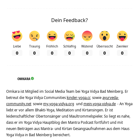
Dein Feedback?
Liebe
Traurig
Fröhlich
Schläfrig
Wütend
Überrascht
Zwinker
0
0
0
0
0
0
0
OMKARA
Omkara ist Mitglied im Social Media Team bei Yoga Vidya Bad Meinberg. Er
betreut die Yoga Vidya Communities
kinder-yoga.cc
sowie
ayurveda-
community.net
sowie
my.yoga-vidya.org
und
mein.yoga-vidya.de
- An Yoga
liebt er vor allem Bhakti-Yoga, Meditation und Kirtansingen. Er ist
leidenschaftlicher Obertonsänger und Maultrommelspieler. So liegt es nahe,
dass er im Yoga Vidya Hauptblog den Mantra Podcast fortführt und mit
neuen Beiträgen aus Mantra- und Kirtan Gesangsaufnahmen aus dem Haus
Yoga Vidya in Bad Meinberg bereichert.