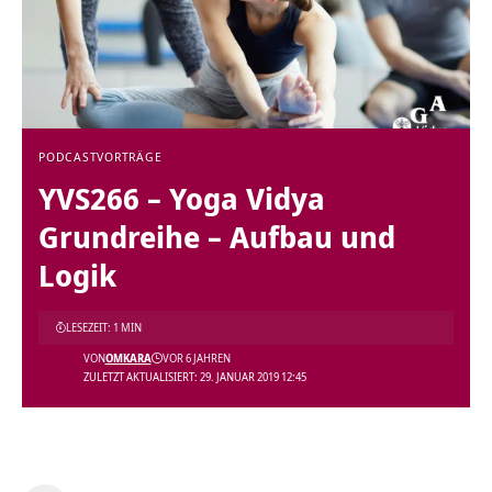
PODCAST
VORTRÄGE
YVS266 – Yoga Vidya
Grundreihe – Aufbau und
Logik
LESEZEIT: 1 MIN
VON
OMKARA
VOR 6 JAHREN
ZULETZT AKTUALISIERT: 29. JANUAR 2019 12:45