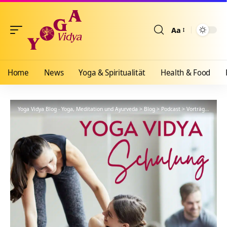
Aa
Größenänderun
Home
News
Yoga & Spiritualität
Health & Food
Yoga Vidya Blog - Yoga, Meditation und Ayurveda
>
Blog
>
Podcast
>
Vorträge
>
YVS26