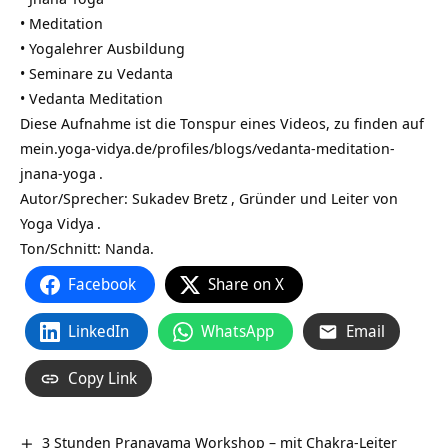
•
Meditation
•
Yogalehrer Ausbildung
•
Seminare zu Vedanta
•
Vedanta Meditation
Diese Aufnahme ist die Tonspur eines Videos, zu finden auf
mein.yoga-vidya.de/profiles/blogs/vedanta-meditation-
jnana-yoga
.
Autor/Sprecher:
Sukadev Bretz
, Gründer und Leiter von
Yoga Vidya
.
Ton/Schnitt: Nanda.
Facebook
Share on X
LinkedIn
WhatsApp
Email
Copy Link
3 Stunden Pranayama Workshop – mit Chakra-Leiter