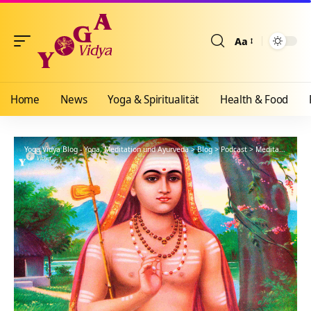
Aa
Größenänderun
Home
News
Yoga & Spiritualität
Health & Food
Yoga Vidya Blog - Yoga, Meditation und Ayurveda
>
Blog
>
Podcast
>
Meditationsanleitung