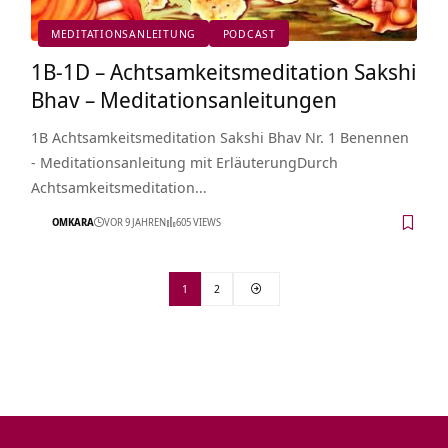
MEDITATIONSANLEITUNG
PODCAST
1B-1D – Achtsamkeitsmeditation Sakshi
Bhav – Meditationsanleitungen
1B Achtsamkeitsmeditation Sakshi Bhav Nr. 1 Benennen
- Meditationsanleitung mit ErläuterungDurch
Achtsamkeitsmeditation…
OMKARA
VOR 9 JAHREN
605 VIEWS
1
2