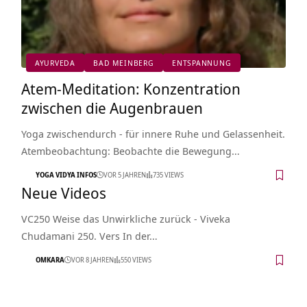
AYURVEDA
BAD MEINBERG
ENTSPANNUNG
Atem-Meditation: Konzentration
zwischen die Augenbrauen
Yoga zwischendurch - für innere Ruhe und Gelassenheit.
Atembeobachtung: Beobachte die Bewegung…
YOGA VIDYA INFOS
VOR 5 JAHREN
735 VIEWS
Neue Videos
VC250 Weise das Unwirkliche zurück - Viveka
Chudamani 250. Vers In der…
OMKARA
VOR 8 JAHREN
550 VIEWS