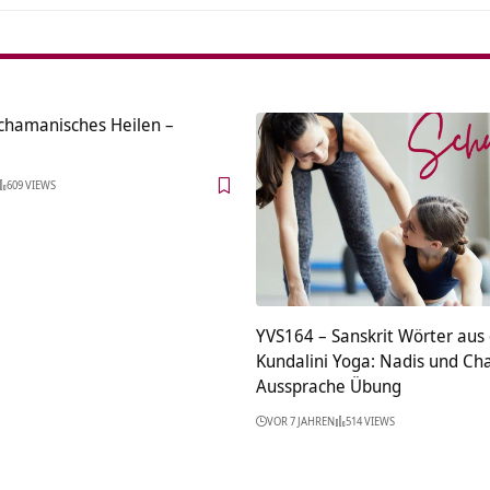
chamanisches Heilen –
609 VIEWS
YVS164 – Sanskrit Wörter au
Kundalini Yoga: Nadis und Ch
Aussprache Übung
VOR 7 JAHREN
514 VIEWS