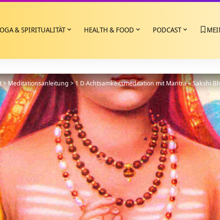
OGA & SPIRITUALITÄT
HEALTH & FOOD
PODCAST
MEI
t
>
Meditationsanleitung
>
1 D Achtsamkeitsmeditation mit Mantra – Sakshi B