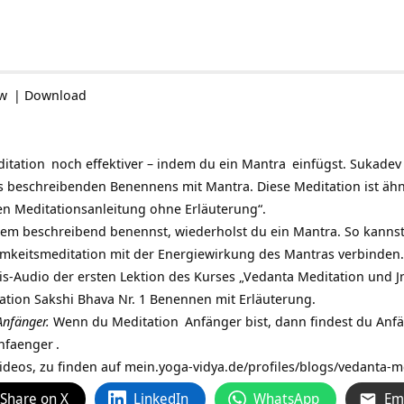
ow
|
Download
itation
noch effektiver – indem du ein
Mantra
einfügst. Sukadev 
 beschreibenden Benennens mit Mantra. Diese Meditation ist ähn
n Meditationsanleitung ohne Erläuterung“.
tem beschreibend benennst, wiederholst du ein Mantra. So kanns
amkeitsmeditation mit der Energiewirkung des Mantras verbinden.
xis-Audio der ersten Lektion des Kurses „Vedanta Meditation und J
tion Sakshi Bhava Nr. 1 Benennen mit Erläuterung.
Anfänger.
Wenn du
Meditation
Anfänger bist, dann findest du An
anfaenger
.
Videos, zu finden auf
mein.yoga-vidya.de/profiles/blogs/vedanta-m
Share on X
LinkedIn
WhatsApp
Em