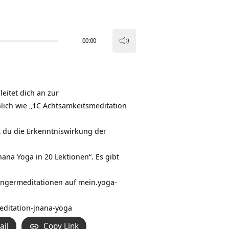
00:00
Pfeiltasten
Hoch/Runter
benutzen,
um
leitet dich an zur
die
lich wie „1C
Achtsamkeitsmeditation
Lautstärke
zu
t du die Erkenntniswirkung der
regeln.
nana Yoga in 20 Lektionen“. Es gibt
fängermeditationen auf
mein.yoga-
editation-jnana-yoga
ail
Copy Link