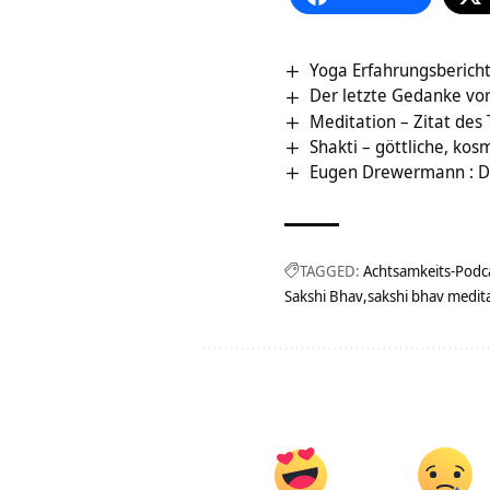
Yoga Erfahrungsberich
Der letzte Gedanke vor
Meditation – Zitat des
Shakti – göttliche, kos
Eugen Drewermann : D
TAGGED:
Achtsamkeits-Podc
Sakshi Bhav
sakshi bhav medit