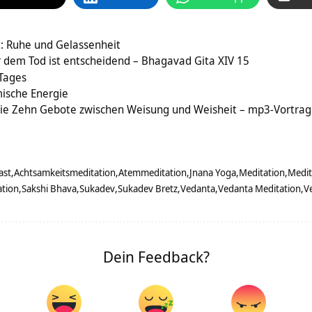
t: Ruhe und Gelassenheit
 dem Tod ist entscheidend – Bhagavad Gita XIV 15
 Tages
mische Energie
ie Zehn Gebote zwischen Weisung und Weisheit – mp3-Vortrag
ast
Achtsamkeitsmeditation
Atemmeditation
Jnana Yoga
Meditation
Medit
ation
Sakshi Bhava
Sukadev
Sukadev Bretz
Vedanta
Vedanta Meditation
V
Dein Feedback?