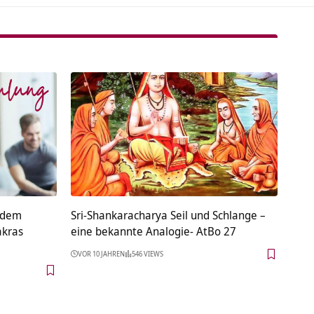
s dem
Sri-Shankaracharya Seil und Schlange –
akras
eine bekannte Analogie- AtBo 27
VOR 10 JAHREN
546 VIEWS