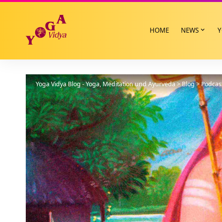
HOME
NEWS
Y
Yoga Vidya Blog - Yoga, Meditation und Ayurveda
>
Blog
>
Podcas