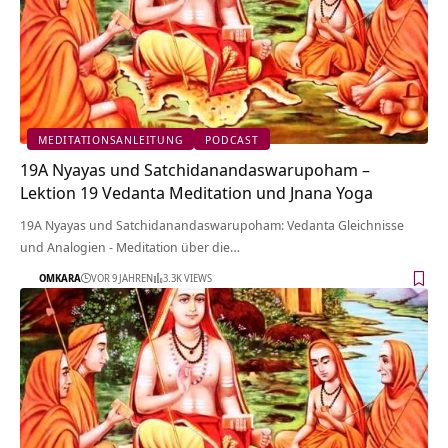
MEDITATIONSANLEITUNG
PODCAST
19A Nyayas und Satchidanandaswarupoham –
Lektion 19 Vedanta Meditation und Jnana Yoga
19A Nyayas und Satchidanandaswarupoham: Vedanta Gleichnisse
und Analogien - Meditation über die…
OMKARA
VOR 9 JAHREN
3.3K VIEWS