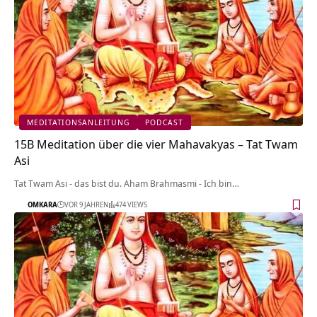
MEDITATIONSANLEITUNG
PODCAST
15B Meditation über die vier Mahavakyas – Tat Twam
Asi
Tat Twam Asi - das bist du. Aham Brahmasmi - Ich bin…
OMKARA
VOR 9 JAHREN
474 VIEWS