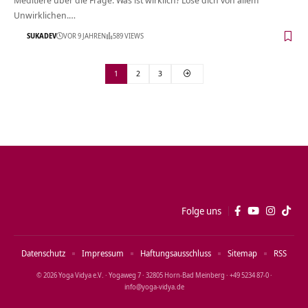
Unwirklichen.…
SUKADEV
VOR 9 JAHREN
589 VIEWS
1
2
3
Folge uns
Datenschutz
Impressum
Haftungsausschluss
Sitemap
RSS
© 2026 Yoga Vidya e.V. · Yogaweg 7 · 32805 Horn‑Bad Meinberg · +49 5234 87‑0 ·
info@yoga‑vidya.de