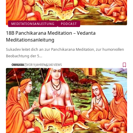
MEDITATIONSANLEITUNG
PODCAST
18B Panchikarana Meditation – Vedanta
Meditationsanleitung
Sukadev leitet dich an zur Panchikarana Meditation, zur humorvollen
Beobachtung der 5…
OMKARA
VOR 9 JAHREN
540 VIEWS