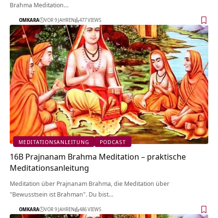
Brahma Meditation…
OMKARA
VOR 9 JAHREN
477 VIEWS
MEDITATIONSANLEITUNG
PODCAST
16B Prajnanam Brahma Meditation – praktische
Meditationsanleitung
Meditation über Prajnanam Brahma, die Meditation über
"Bewusstsein ist Brahman". Du bist…
OMKARA
VOR 9 JAHREN
486 VIEWS