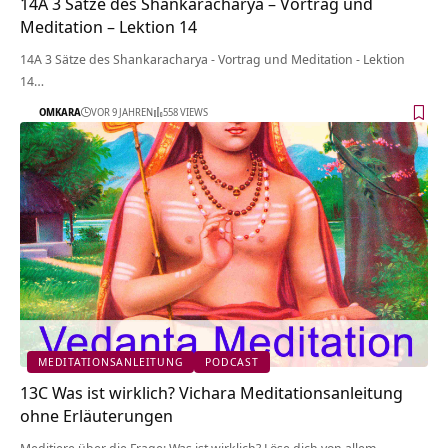
14A 3 Sätze des Shankaracharya – Vortrag und
Meditation – Lektion 14
14A 3 Sätze des Shankaracharya - Vortrag und Meditation - Lektion
14…
OMKARA
VOR 9 JAHREN
558 VIEWS
MEDITATIONSANLEITUNG
PODCAST
13C Was ist wirklich? Vichara Meditationsanleitung
ohne Erläuterungen
Meditiere über die Frage: Was ist wirklich? Löse dich von allem