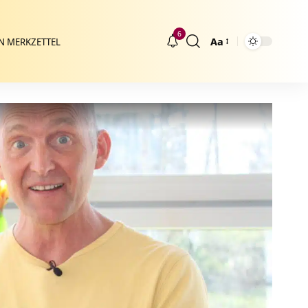
6
Aa
N MERKZETTEL
Größenänderung