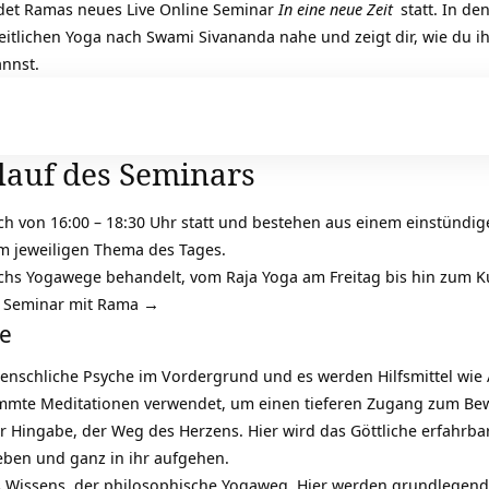
det Ramas neues Live Online Seminar
In eine neue Zeit
statt. In d
lichen Yoga nach Swami Sivananda nahe und zeigt dir, wie du ihr
annst.
lauf des Seminars
ch von 16:00 – 18:30 Uhr statt und bestehen aus einem einstündi
m jeweiligen Thema des Tages.
echs Yogawege behandelt, vom Raja Yoga am Freitag bis hin zum 
e Seminar mit Rama →
e
enschliche Psyche im Vordergrund und es werden Hilfsmittel wie
mmte Meditationen verwendet, um einen tieferen Zugang zum Bewu
r Hingabe, der Weg des Herzens. Hier wird das Göttliche erfahrba
eben und ganz in ihr aufgehen.
 Wissens, der philosophische Yogaweg. Hier werden grundlegende