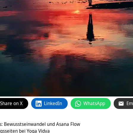
Share on X
LinkedIn
WhatsApp
Em
s: Bewusstseinwandel und Asana Flow
ngsseiten bei Yoga Vidya