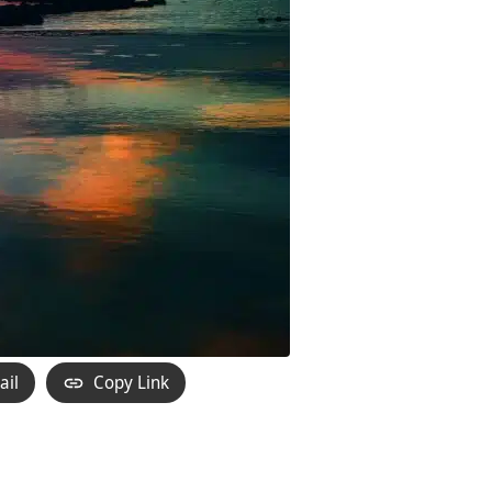
ail
Copy Link