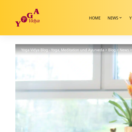
HOME
NEWS
Y
Yoga Vidya Blog - Yoga, Meditation und Ayurveda
>
Blog
>
News