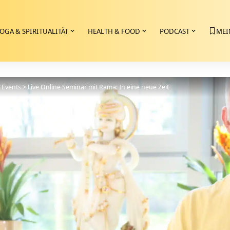
OGA & SPIRITUALITÄT
HEALTH & FOOD
PODCAST
MEI
>
Events
>
Live Online Seminar mit Rama: In eine neue Zeit