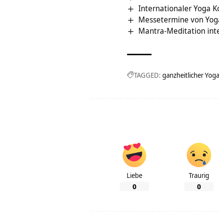
Internationaler Yoga K
Messetermine von Yog
Mantra-Meditation int
TAGGED:
ganzheitlicher Yog
Liebe
Traurig
0
0