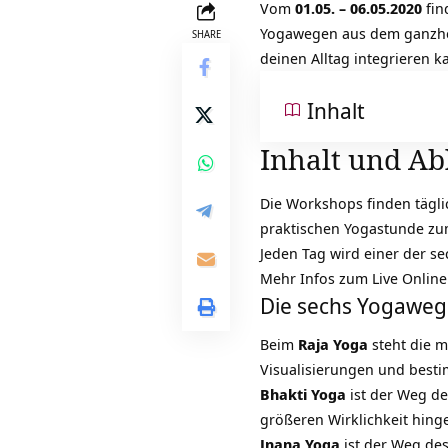
Vom
01.05. – 06.05.2020
fin
Yogawegen aus dem ganzheit
SHARE
deinen Alltag integrieren k
Inhalt
Inhalt und Ab
Die Workshops finden tägli
praktischen Yogastunde zu
Jeden Tag wird einer der s
Mehr Infos zum Live Onlin
Die sechs Yogaweg
Beim
Raja Yoga
steht die m
Visualisierungen und besti
Bhakti Yoga
ist der Weg de
größeren Wirklichkeit hing
Jnana Yoga
ist der Weg des