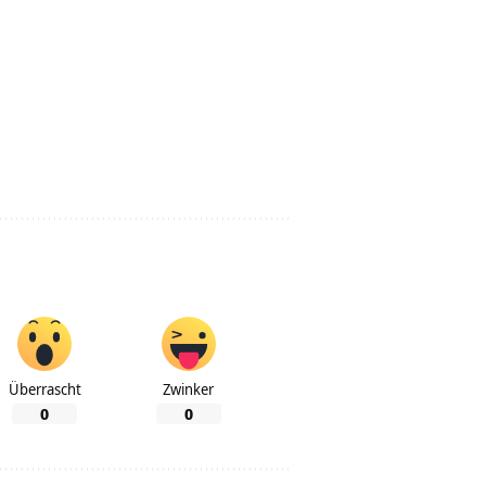
Überrascht
Zwinker
0
0