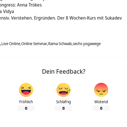
ongress: Anna Trökes
a Vidya
ensiv. Verstehen. Ergründen. Der 8 Wochen-Kurs mit Sukadev
a
Live Online
Online Seminar
Rama Schwab
sechs yogawege
Dein Feedback?
Fröhlich
Schläfrig
Wütend
0
0
0