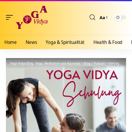
Aa
Größenänderun
Home
News
Yoga & Spiritualität
Health & Food
Yoga Vidya Blog - Yoga, Meditation und Ayurveda
>
Blog
>
Podcast
>
Vorträge
>
YVS25