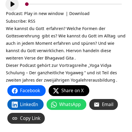
Audio-
Player
Podcast:
Play in new window
|
Download
Subscribe:
RSS
Wie kannst du
Gott
erfahren? Welche Formen der
Gottesverehrung
gibt es? Wie kannst du Gott im
Alltag
und
auch in jedem Moment erfahren und spüren? Und wie
kannst du Gott verwirklichen. Hiervon handeln diese
weiteren Verse der
Bhagavad Gita
.
Dieser Podcast gehört zur Vortragsreihe „
Yoga Vidya
Schulung – Der ganzheitliche Yogaweg
“ und ist Teil des
zweiten Jahres der zweijährigen
Yogalehrerausbildung
.
Facebook
Share on X
LinkedIn
WhatsApp
Email
Copy Link