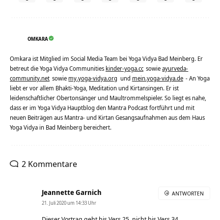
OMKARA
Omkara ist Mitglied im Social Media Team bei Yoga Vidya Bad Meinberg. Er
betreut die Yoga Vidya Communities
kinder-yoga.cc
sowie
ayurveda-
community.net
sowie
my.yoga-vidya.org
und
mein.yoga-vidya.de
- An Yoga
liebt er vor allem Bhakti-Yoga, Meditation und Kirtansingen. Er ist
leidenschaftlicher Obertonsänger und Maultrommelspieler. So liegt es nahe,
dass er im Yoga Vidya Hauptblog den Mantra Podcast fortführt und mit
neuen Beiträgen aus Mantra- und Kirtan Gesangsaufnahmen aus dem Haus
Yoga Vidya in Bad Meinberg bereichert.
2 Kommentare
Jeannette Garnich
ANTWORTEN
21. Juli 2020 um 14:33 Uhr
Dieser Vortrag geht bis Vers 25, nicht bis Vers 34.