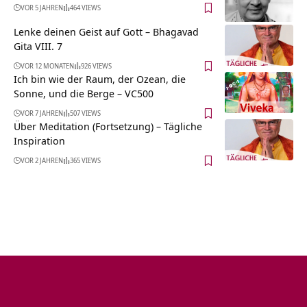
VOR 5 JAHREN
464 VIEWS
Lenke deinen Geist auf Gott – Bhagavad
Gita VIII. 7
VOR 12 MONATEN
926 VIEWS
Ich bin wie der Raum, der Ozean, die
Sonne, und die Berge – VC500
VOR 7 JAHREN
507 VIEWS
Über Meditation (Fortsetzung) – Tägliche
Inspiration
VOR 2 JAHREN
365 VIEWS