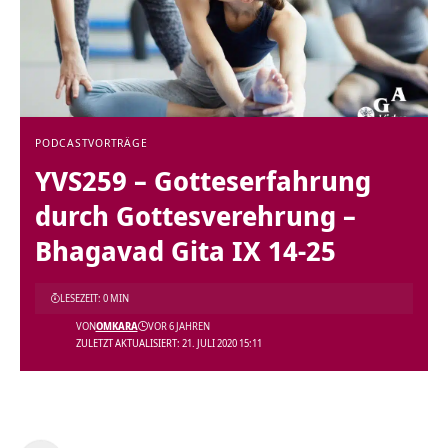
PODCAST
VORTRÄGE
YVS259 – Gotteserfahrung
durch Gottesverehrung –
Bhagavad Gita IX 14-25
LESEZEIT: 0 MIN
VON
OMKARA
VOR 6 JAHREN
ZULETZT AKTUALISIERT: 21. JULI 2020 15:11