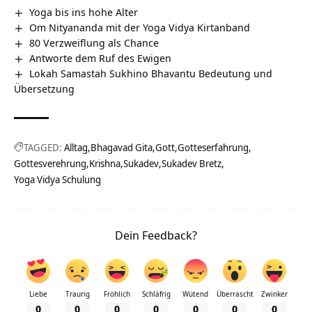
Yoga bis ins hohe Alter
Om Nityananda mit der Yoga Vidya Kirtanband
80 Verzweiflung als Chance
Antworte dem Ruf des Ewigen
Lokah Samastah Sukhino Bhavantu Bedeutung und
Übersetzung
TAGGED:
Alltag
Bhagavad Gita
Gott
Gotteserfahrung
Gottesverehrung
Krishna
Sukadev
Sukadev Bretz
Yoga Vidya Schulung
Dein Feedback?
Liebe
Traurig
Fröhlich
Schläfrig
Wütend
Überrascht
Zwinker
0
0
0
0
0
0
0