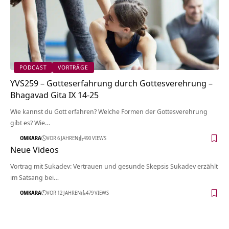
PODCAST
VORTRÄGE
YVS259 – Gotteserfahrung durch Gottesverehrung –
Bhagavad Gita IX 14-25
Wie kannst du Gott erfahren? Welche Formen der Gottesverehrung
gibt es? Wie…
OMKARA
VOR 6 JAHREN
490 VIEWS
Neue Videos
Vortrag mit Sukadev: Vertrauen und gesunde Skepsis Sukadev erzählt
im Satsang bei…
OMKARA
VOR 12 JAHREN
479 VIEWS