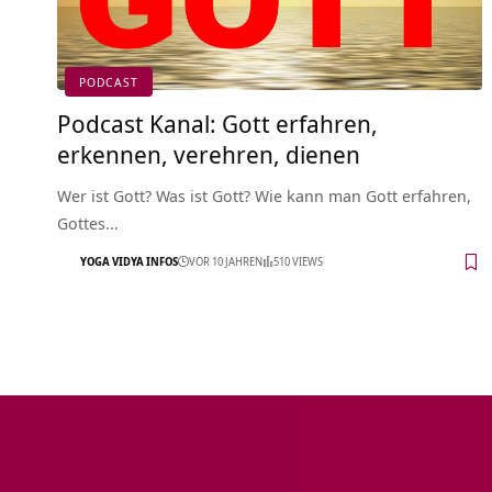
PODCAST
Podcast Kanal: Gott erfahren,
erkennen, verehren, dienen
Wer ist Gott? Was ist Gott? Wie kann man Gott erfahren,
Gottes…
YOGA VIDYA INFOS
VOR 10 JAHREN
510 VIEWS