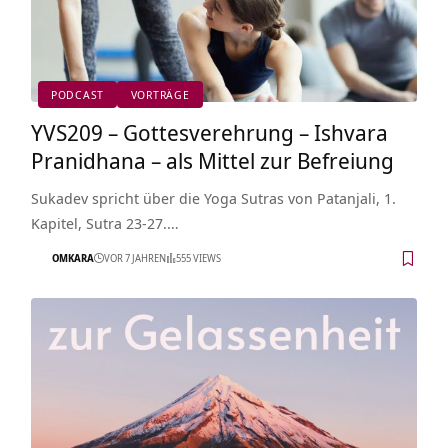
PODCAST
VORTRÄGE
YVS209 – Gottesverehrung – Ishvara
Pranidhana – als Mittel zur Befreiung
Sukadev spricht über die Yoga Sutras von Patanjali, 1.
Kapitel, Sutra 23-27.…
OMKARA
VOR 7 JAHREN
555 VIEWS