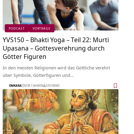
PODCAST
VORTRÄGE
YVS150 – Bhakti Yoga – Teil 22: Murti
Upasana – Gottesverehrung durch
Götter Figuren
In den meisten Religionen wird das Göttliche verehrt
über Symbole, Götterfiguren und…
OMKARA
VOR 7 JAHREN
570 VIEWS