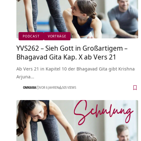
PODCAST
VORTRÄGE
YVS262 – Sieh Gott in Großartigem –
Bhagavad Gita Kap. X ab Vers 21
Ab Vers 21 in Kapitel 10 der Bhagavad Gita gibt Krishna
Arjuna…
OMKARA
VOR 6 JAHREN
505 VIEWS