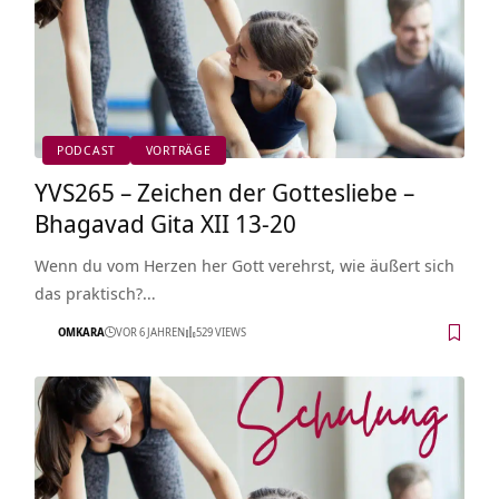
PODCAST
VORTRÄGE
YVS265 – Zeichen der Gottesliebe –
Bhagavad Gita XII 13-20
Wenn du vom Herzen her Gott verehrst, wie äußert sich
das praktisch?…
OMKARA
VOR 6 JAHREN
529 VIEWS