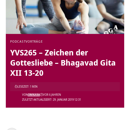
PODCAST
VORTRÄGE
YVS265 – Zeichen der
Gottesliebe – Bhagavad Gita
XII 13-20
LESEZEIT: 1 MIN
VON
OMKARA
VOR 6 JAHREN
ZULETZT AKTUALISIERT: 29. JANUAR 2019 12:31