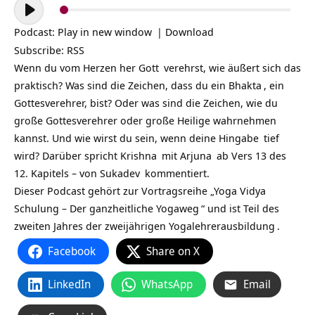
Audio-
Player
Podcast:
Play in new window
|
Download
Subscribe:
RSS
Wenn du vom Herzen her
Gott
verehrst, wie äußert sich das
praktisch? Was sind die Zeichen, dass du ein
Bhakta
, ein
Gottesverehrer, bist? Oder was sind die Zeichen, wie du
große Gottesverehrer oder große Heilige wahrnehmen
kannst. Und wie wirst du sein, wenn deine
Hingabe
tief
wird? Darüber spricht
Krishna
mit
Arjuna
ab Vers 13 des
12. Kapitels – von
Sukadev
kommentiert.
Dieser Podcast gehört zur Vortragsreihe „
Yoga Vidya
Schulung – Der ganzheitliche Yogaweg
“ und ist Teil des
zweiten Jahres der zweijährigen
Yogalehrerausbildung
.
Facebook
Share on X
LinkedIn
WhatsApp
Email