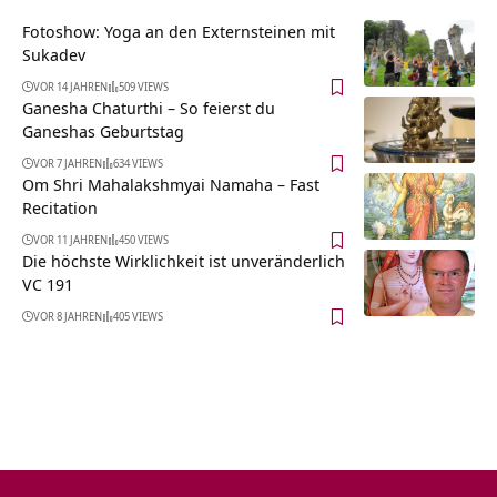
Fotoshow: Yoga an den Externsteinen mit
Sukadev
VOR 14 JAHREN
509 VIEWS
Ganesha Chaturthi – So feierst du
Ganeshas Geburtstag
VOR 7 JAHREN
634 VIEWS
Om Shri Mahalakshmyai Namaha – Fast
Recitation
VOR 11 JAHREN
450 VIEWS
Die höchste Wirklichkeit ist unveränderlich
VC 191
VOR 8 JAHREN
405 VIEWS