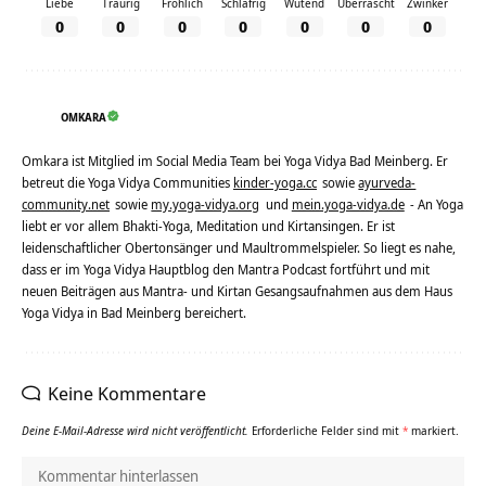
Liebe
Traurig
Fröhlich
Schläfrig
Wütend
Überrascht
Zwinker
0
0
0
0
0
0
0
OMKARA
Omkara ist Mitglied im Social Media Team bei Yoga Vidya Bad Meinberg. Er
betreut die Yoga Vidya Communities
kinder-yoga.cc
sowie
ayurveda-
community.net
sowie
my.yoga-vidya.org
und
mein.yoga-vidya.de
- An Yoga
liebt er vor allem Bhakti-Yoga, Meditation und Kirtansingen. Er ist
leidenschaftlicher Obertonsänger und Maultrommelspieler. So liegt es nahe,
dass er im Yoga Vidya Hauptblog den Mantra Podcast fortführt und mit
neuen Beiträgen aus Mantra- und Kirtan Gesangsaufnahmen aus dem Haus
Yoga Vidya in Bad Meinberg bereichert.
Keine Kommentare
Deine E-Mail-Adresse wird nicht veröffentlicht.
Erforderliche Felder sind mit
*
markiert.