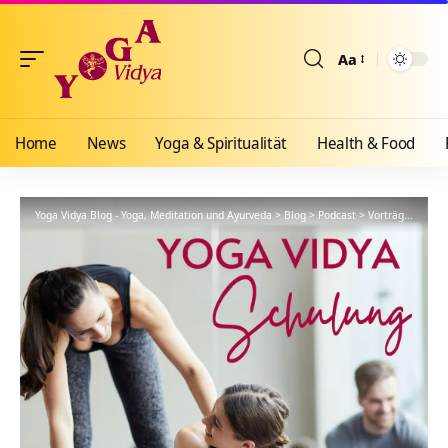
Aa
Größenänderun
Home
News
Yoga & Spiritualität
Health & Food
Yoga Vidya Blog - Yoga, Meditation und Ayurveda
>
Blog
>
Podcast
>
Vorträge
>
YVS26