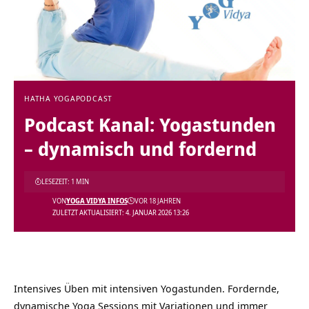
HATHA YOGA
PODCAST
Podcast Kanal: Yogastunden
– dynamisch und fordernd
LESEZEIT: 1 MIN
VON
YOGA VIDYA INFOS
VOR 18 JAHREN
ZULETZT AKTUALISIERT: 4. JANUAR 2026 13:26
Intensives Üben mit intensiven Yogastunden. Fordernde,
dynamische Yoga Sessions mit Variationen und immer