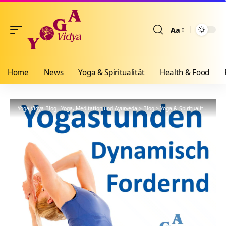
Aa
Größenänderun
Home
News
Yoga & Spiritualität
Health & Food
Yoga Vidya Blog - Yoga, Meditation und Ayurveda
>
Blog
>
Yoga & Spiritualität
>
Hath