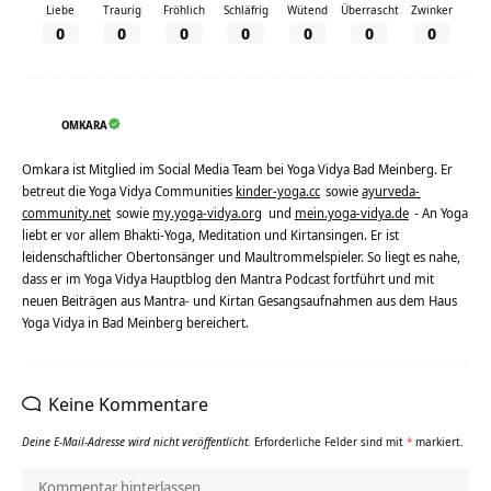
Liebe
Traurig
Fröhlich
Schläfrig
Wütend
Überrascht
Zwinker
0
0
0
0
0
0
0
OMKARA
Omkara ist Mitglied im Social Media Team bei Yoga Vidya Bad Meinberg. Er
betreut die Yoga Vidya Communities
kinder-yoga.cc
sowie
ayurveda-
community.net
sowie
my.yoga-vidya.org
und
mein.yoga-vidya.de
- An Yoga
liebt er vor allem Bhakti-Yoga, Meditation und Kirtansingen. Er ist
leidenschaftlicher Obertonsänger und Maultrommelspieler. So liegt es nahe,
dass er im Yoga Vidya Hauptblog den Mantra Podcast fortführt und mit
neuen Beiträgen aus Mantra- und Kirtan Gesangsaufnahmen aus dem Haus
Yoga Vidya in Bad Meinberg bereichert.
Keine Kommentare
Deine E-Mail-Adresse wird nicht veröffentlicht.
Erforderliche Felder sind mit
*
markiert.