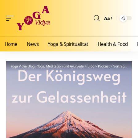
Aa
Größenänderun
Home
News
Yoga & Spiritualität
Health & Food
Yoga Vidya Blog - Yoga, Meditation und Ayurveda
>
Blog
>
Podcast
>
Vorträge
>
Der K