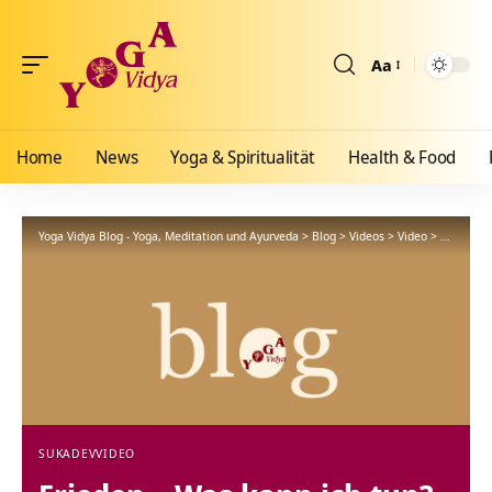
Aa
Größenänderun
Home
News
Yoga & Spiritualität
Health & Food
Yoga Vidya Blog - Yoga, Meditation und Ayurveda
>
Blog
>
Videos
>
Video
>
Frieden –
SUKADEV
VIDEO