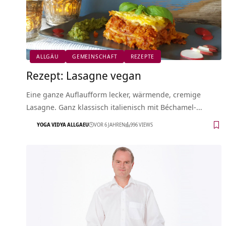
ALLGÄU
GEMEINSCHAFT
REZEPTE
Rezept: Lasagne vegan
Eine ganze Auflaufform lecker, wärmende, cremige
Lasagne. Ganz klassisch italienisch mit Béchamel-…
YOGA VIDYA ALLGAEU
VOR 6 JAHREN
996 VIEWS