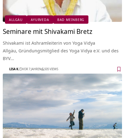
ALLGÄU
AYURVEDA
BAD MEINBERG
Seminare mit Shivakami Bretz
Shivakami ist Ashramleiterin von Yoga Vidya
Allgäu, Gründungsmitglied des Yoga Vidya e.V. und des
BYV…
LISA K.
VOR 7 JAHREN
505 VIEWS