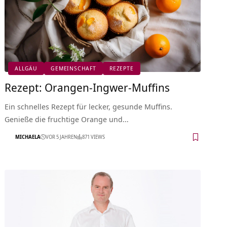
ALLGÄU
GEMEINSCHAFT
REZEPTE
Rezept: Orangen-Ingwer-Muffins
Ein schnelles Rezept für lecker, gesunde Muffins.
Genieße die fruchtige Orange und…
MICHAELA
VOR 5 JAHREN
871 VIEWS