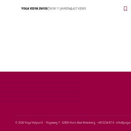
YOGA VIDYA INFOS
VOR 11 JAHREN
427 VIEWS
© 2026 Yoga Vidya e.V. · Yogaweg 7 · 32805 Horn‑Bad Meinberg · +49 5234 87‑0 · info@yoga