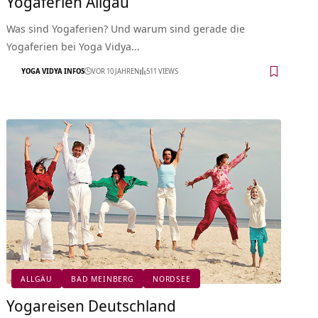
Yogaferien Allgäu
Was sind Yogaferien? Und warum sind gerade die
Yogaferien bei Yoga Vidya…
YOGA VIDYA INFOS
VOR 10 JAHREN
511 VIEWS
ALLGÄU
BAD MEINBERG
NORDSEE
Yogareisen Deutschland