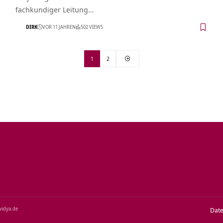
fachkundiger Leitung…
DIRK
VOR 11 JAHREN
502 VIEWS
1
2
‑vidya.de
Dat