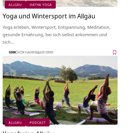
ALLGÄU
HATHA YOGA
Yoga und Wintersport im Allgäu
Yoga erleben, Wintersport, Entspannung, Meditation,
gesunde Ernährung, bei sich selbst ankommen und
sich…
DIRK
VOR 9 JAHREN
620 VIEWS
ALLGÄU
PODCAST