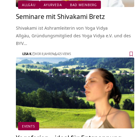
ALLGÄU
AYURVEDA
BAD MEINBERG
Seminare mit Shivakami Bretz
Shivakami ist Ashramleiterin von Yoga Vidya
Allgäu, Gründungsmitglied des Yoga Vidya e.V. und des
BYV…
LISA K.
VOR 8 JAHREN
425 VIEWS
EVENTS