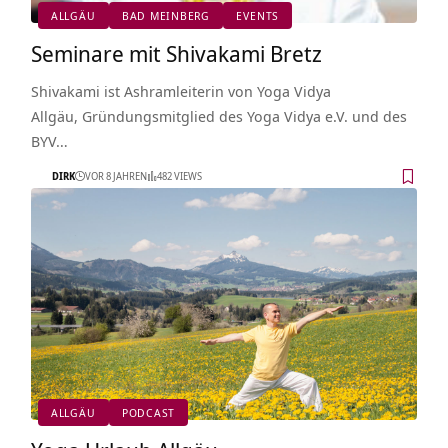
ALLGÄU
BAD MEINBERG
EVENTS
Seminare mit Shivakami Bretz
Shivakami ist Ashramleiterin von Yoga Vidya
Allgäu, Gründungsmitglied des Yoga Vidya e.V. und des
BYV…
DIRK
VOR 8 JAHREN
482 VIEWS
ALLGÄU
PODCAST