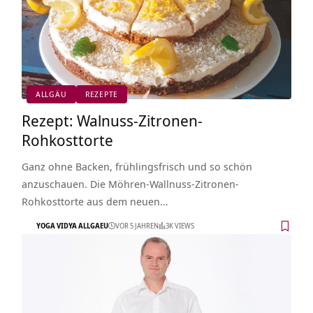
ALLGÄU
REZEPTE
Rezept: Walnuss-Zitronen-
Rohkosttorte
Ganz ohne Backen, frühlingsfrisch und so schön
anzuschauen. Die Möhren-Wallnuss-Zitronen-
Rohkosttorte aus dem neuen…
YOGA VIDYA ALLGAEU
VOR 5 JAHREN
3K VIEWS