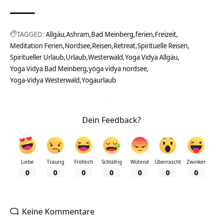
TAGGED:
Allgäu
Ashram
Bad Meinberg
ferien
Freizeit
Meditation Ferien
Nordsee
Reisen
Retreat
Spirituelle Reisen
Spiritueller Urlaub
Urlaub
Westerwald
Yoga Vidya Allgäu
Yoga Vidya Bad Meinberg
yoga vidya nordsee
Yoga-Vidya Westerwald
Yogaurlaub
Dein Feedback?
Liebe
Traurig
Fröhlich
Schläfrig
Wütend
Überrascht
Zwinker
0
0
0
0
0
0
0
Keine Kommentare