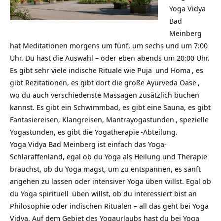
Yoga Vidya
Bad
Meinberg
hat Meditationen morgens um fünf, um sechs und um 7:00
Uhr. Du hast die Auswahl – oder eben abends um 20:00 Uhr.
Es gibt sehr viele indische Rituale wie
Puja
und
Homa
, es
gibt Rezitationen, es gibt dort die große
Ayurveda Oase
,
wo du auch verschiedenste Massagen zusätzlich buchen
kannst. Es gibt ein Schwimmbad, es gibt eine Sauna, es gibt
Fantasiereisen, Klangreisen,
Mantrayogastunden
, spezielle
Yogastunden, es gibt die
Yogatherapie
-Abteilung.
Yoga Vidya Bad Meinberg ist einfach das Yoga-
Schlaraffenland, egal ob du Yoga als Heilung und Therapie
brauchst, ob du Yoga magst, um zu entspannen, es sanft
angehen zu lassen oder intensiver Yoga üben willst. Egal ob
du Yoga
spirituell
üben willst, ob du interessiert bist an
Philosophie oder indischen Ritualen – all das geht bei Yoga
Vidya. Auf dem Gebiet des Yogaurlaubs hast du bei Yoga