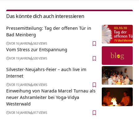
Das könnte dich auch interessieren
Pressemitteilung: Tag der offenen Tür in
Bad Meinberg
VOR 16 JAHREN
563 VIEWS
Vom Stress zur Entspannung
VOR 19 JAHREN
530 VIEWS
Silvester-Neujahrs-Feier – auch live im
Internet
VOR 15 JAHREN
496 VIEWS
Einweihung von Narada Marcel Turnau als
neuer Ashramleiter bei Yoga-Vidya
Westerwald
VOR 14 JAHREN
917 VIEWS