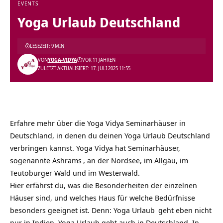
EVENTS
Yoga Urlaub Deutschland
LESEZEIT: 9 MIN
VON
YOGA-VIDYA
VOR 11 JAHREN
ZULETZT AKTUALISIERT: 17. JULI 2025 11:55
Erfahre mehr über die
Yoga Vidya Seminarhäuser
in
Deutschland, in denen du deinen
Yoga Urlaub Deutschland
verbringen kannst. Yoga Vidya hat Seminarhäuser,
sogenannte
Ashrams
, an der Nordsee, im Allgäu, im
Teutoburger Wald und im Westerwald.
Hier erfährst du, was die Besonderheiten der einzelnen
Häuser sind, und welches Haus für welche Bedürfnisse
besonders geeignet ist. Denn:
Yoga Urlaub
geht eben nicht
nur in Indien. Yoga Urlaub geht auch in Deutschland. In