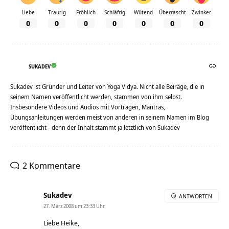
Liebe
Traurig
Fröhlich
Schläfrig
Wütend
Überrascht
Zwinker
0
0
0
0
0
0
0
SUKADEV
Sukadev ist Gründer und Leiter von Yoga Vidya. Nicht alle Beiräge, die in
seinem Namen veröffentlicht werden, stammen von ihm selbst.
Insbesondere Videos und Audios mit Vorträgen, Mantras,
Übungsanleitungen werden meist von anderen in seinem Namen im Blog
veröffentlicht - denn der Inhalt stammt ja letztlich von Sukadev
2 Kommentare
Sukadev
ANTWORTEN
27. März 2008 um 23:33 Uhr
Liebe Heike,