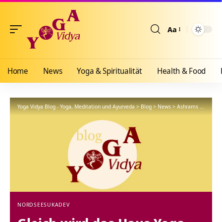
Aa
Größenänderun
Home
News
Yoga & Spiritualität
Health & Food
Yoga Vidya Blog - Yoga, Meditation und Ayurveda
>
Blog
>
News
>
Ashrams
>
Nordse
NORDSEE
SUKADEV