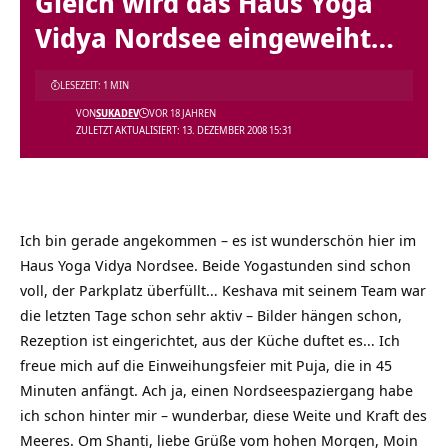
Gleich wird das Haus Yoga
Vidya Nordsee eingeweiht…
LESEZEIT: 1 MIN
VON
SUKADEV
VOR 18 JAHREN
ZULETZT AKTUALISIERT: 13. DEZEMBER 2008 15:31
Ich bin gerade angekommen – es ist wunderschön hier im
Haus Yoga Vidya Nordsee. Beide Yogastunden sind schon
voll, der Parkplatz überfüllt… Keshava mit seinem Team war
die letzten Tage schon sehr aktiv – Bilder hängen schon,
Rezeption ist eingerichtet, aus der Küche duftet es… Ich
freue mich auf die Einweihungsfeier mit Puja, die in 45
Minuten anfängt. Ach ja, einen Nordseespaziergang habe
ich schon hinter mir – wunderbar, diese Weite und Kraft des
Meeres. Om Shanti, liebe Grüße vom hohen Morgen, Moin