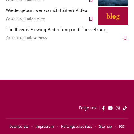
Wiedergeburt wer war ich früher? Video
VOR 13 JAHREN
527 VIEWS
The River is Flowing Bedeutung und Übersetzung
VOR 11 JAHREN
1.4K VIEWS
Folge uns
Datenschutz
Impressum
Haftungsausschluss
Sitemap
RSS