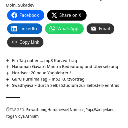
Moin, Sukadev
Facebook
Share on X
LinkedIn
WhatsApp
Email
Copy Link
Ein Tag näher … mp3 Kurzvortrag
Hanuman Gayatri Mantra Bedeutung und Übersetzung
Nordsee: 20 neue Yogalehrer !
Guru Purnima Tag – mp3 Kurzvortrag
Swadhyaya – durch Selbststudium zur Selbsterkenntnis
TAGGED:
Einweihung
Horumersiel
Nordsee
Puja
Wangerland
Yoga Vidya Ashram