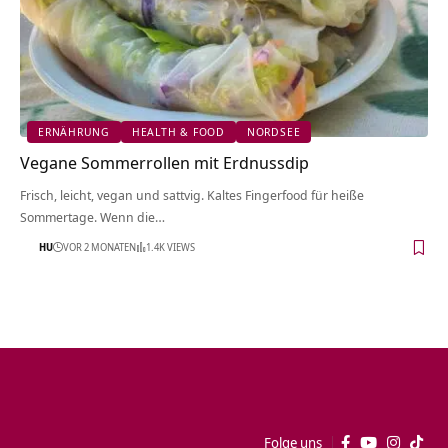
ERNÄHRUNG
HEALTH & FOOD
NORDSEE
Vegane Sommerrollen mit Erdnussdip
Frisch, leicht, vegan und sattvig. Kaltes Fingerfood für heiße
Sommertage. Wenn die…
HU
VOR 2 MONATEN
1.4K VIEWS
Folge uns