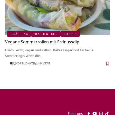
ERNÄHRUNG
HEALTH & FOOD
NORDSEE
Vegane Sommerrollen mit Erdnussdip
Frisch, leicht, vegan und sattvig. Kaltes Fingerfood für heiße
Sommertage. Wenn die…
HU
VOR 2 MONATEN
1.4K VIEWS
Folge uns