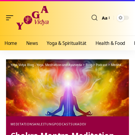
Aa
Größenänderun
Home
News
Yoga & Spiritualität
Health & Food
Yoga Vidya Blog - Yoga, Meditation und Ayurveda
>
Blog
>
Podcast
>
Meditationsanleitung
MEDITATIONSANLEITUNG
PODCAST
SUKADEV