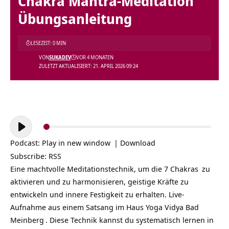
Chakra Mantra-Meditation
Übungsanleitung
LESEZEIT: 0 MIN
VON
SUKADEV
VOR 4 MONATEN
ZULETZT AKTUALISIERT: 21. APRIL 2026 09:24
Audio-
Player
Podcast:
Play in new window
|
Download
Subscribe:
RSS
Eine machtvolle Meditationstechnik, um die 7
Chakras
zu
aktivieren und zu harmonisieren, geistige Kräfte zu
entwickeln und innere Festigkeit zu erhalten. Live-
Aufnahme aus einem Satsang im
Haus Yoga Vidya Bad
Meinberg
. Diese Technik kannst du systematisch lernen in