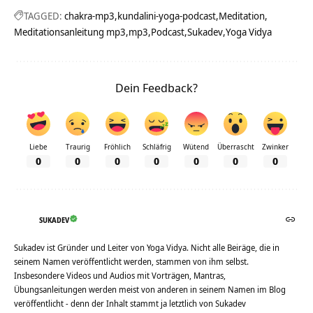
TAGGED:
chakra-mp3
kundalini-yoga-podcast
Meditation
Meditationsanleitung mp3
mp3
Podcast
Sukadev
Yoga Vidya
Dein Feedback?
Liebe
Traurig
Fröhlich
Schläfrig
Wütend
Überrascht
Zwinker
0
0
0
0
0
0
0
SUKADEV
Sukadev ist Gründer und Leiter von Yoga Vidya. Nicht alle Beiräge, die in
seinem Namen veröffentlicht werden, stammen von ihm selbst.
Insbesondere Videos und Audios mit Vorträgen, Mantras,
Übungsanleitungen werden meist von anderen in seinem Namen im Blog
veröffentlicht - denn der Inhalt stammt ja letztlich von Sukadev