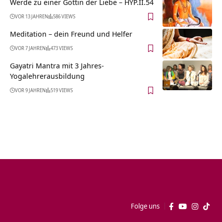
Werde zu einer Göttin der Liebe – HYP.II.54
VOR 13 JAHREN
586 VIEWS
Meditation – dein Freund und Helfer
VOR 7 JAHREN
473 VIEWS
Gayatri Mantra mit 3 Jahres-
Yogalehrerausbildung
VOR 9 JAHREN
519 VIEWS
Folge uns