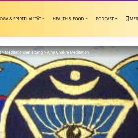
OGA & SPIRITUALITÄT
HEALTH & FOOD
PODCAST
MEI
t
>
Meditationsanleitung
>
Ajna Chakra Meditation