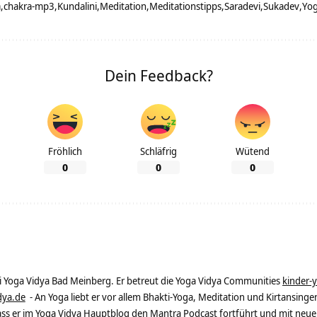
a
chakra-mp3
Kundalini
Meditation
Meditationstipps
Saradevi
Sukadev
Yo
Dein Feedback?
Fröhlich
Schläfrig
Wütend
0
0
0
ei Yoga Vidya Bad Meinberg. Er betreut die Yoga Vidya Communities
kinder-
dya.de
- An Yoga liebt er vor allem Bhakti-Yoga, Meditation und Kirtansingen
dass er im Yoga Vidya Hauptblog den Mantra Podcast fortführt und mit neue