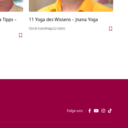
 Tipps –
11 Yoga des Wissens – Jnana Yoga
VOR 9 JAHREN
522 VIEWS
Folge uns