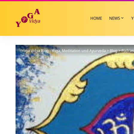
HOME
NEWS
Y
Yoga Vidya Blog - Yoga, Meditation und Ayurveda
>
Blog
>
Podcas