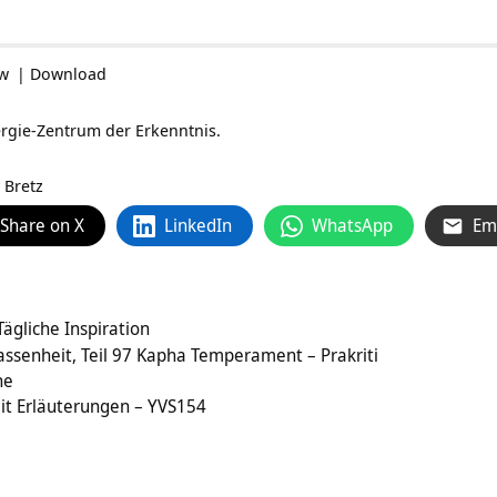
ow
|
Download
rgie-Zentrum der Erkenntnis.
 Bretz
Share on X
LinkedIn
WhatsApp
Em
Tägliche Inspiration
ssenheit, Teil 97 Kapha Temperament – Prakriti
ne
mit Erläuterungen – YVS154