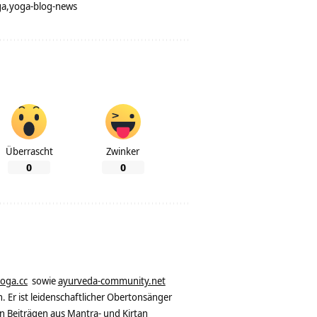
ga
yoga-blog-news
Überrascht
Zwinker
0
0
yoga.cc
sowie
ayurveda-community.net
. Er ist leidenschaftlicher Obertonsänger
n Beiträgen aus Mantra- und Kirtan