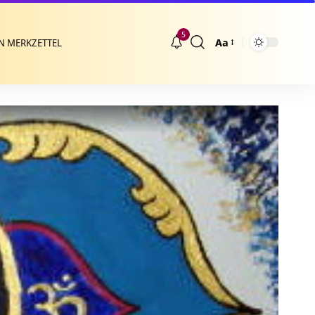
5
Aa
N MERKZETTEL
Größenänderung