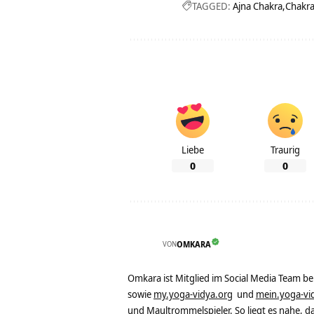
TAGGED:
Ajna Chakra
Chakr
Liebe
Traurig
0
0
VON
OMKARA
Omkara ist Mitglied im Social Media Team b
sowie
my.yoga-vidya.org
und
mein.yoga-vi
und Maultrommelspieler. So liegt es nahe, 