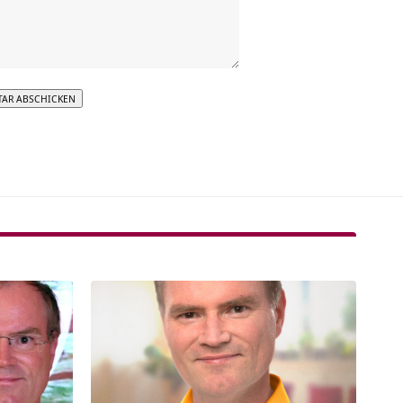
tive: