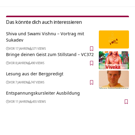
Das könnte dich auch interessieren
Shiva und Swami Vishnu – Vortrag mit
Sukadev
VOR 17 JAHREN
571 VIEWS
Bringe deinen Geist zum Stillstand – VC372
VOR 8 JAHREN
490 VIEWS
Lesung aus der Bergpredigt
VOR 7 JAHREN
747 VIEWS
Entspannungskursleiter Ausbildung
VOR 11 JAHREN
455 VIEWS