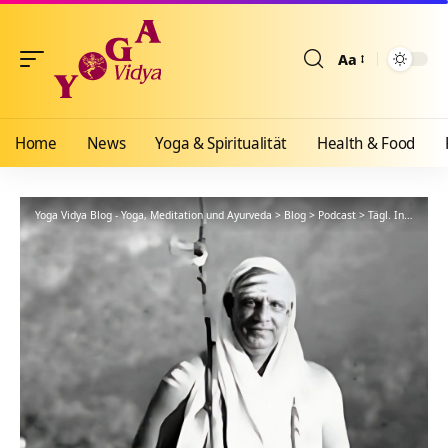
Aa
Größenänderun
Home
News
Yoga & Spiritualität
Health & Food
Yoga Vidya Blog - Yoga, Meditation und Ayurveda
>
Blog
>
Podcast
>
Tägl. Inspiration