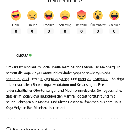
Dein Feedback?
Liebe
Traurig
Fröhlich
Schläfrig
Wütend
Überrascht
Zwinker
0
0
0
0
0
0
0
OMKARA
Omkara ist Mitglied im Social Media Team bei Yoga Vidya Bad Meinberg. Er
betreut die Yoga Vidya Communities
kinder-yoga.cc
sowie
ayurveda-
community.net
sowie
my.yoga-vidya.org
und
mein.yoga-vidya.de
- An Yoga
liebt er vor allem Bhakti-Yoga, Meditation und Kirtansingen. Er ist
leidenschaftlicher Obertonsänger und Maultrommelspieler. So liegt es nahe,
dass er im Yoga Vidya Hauptblog den Mantra Podcast fortführt und mit
neuen Beiträgen aus Mantra- und Kirtan Gesangsaufnahmen aus dem Haus
Yoga Vidya in Bad Meinberg bereichert.
Keine Kommentare