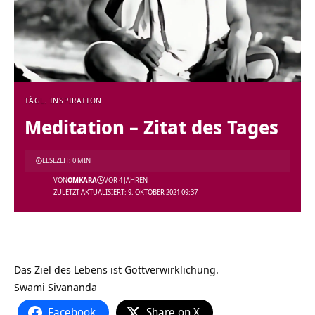
TÄGL. INSPIRATION
Meditation – Zitat des Tages
LESEZEIT: 0 MIN
VON
OMKARA
VOR 4 JAHREN
ZULETZT AKTUALISIERT: 9. OKTOBER 2021 09:37
Das Ziel des Lebens ist Gottverwirklichung.
Swami Sivananda
Facebook
Share on X