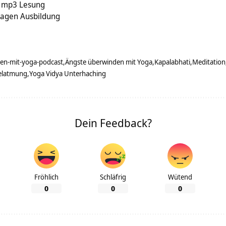
– mp3 Lesung
lagen Ausbildung
en-mit-yoga-podcast
Ängste überwinden mit Yoga
Kapalabhati
Meditation
elatmung
Yoga Vidya Unterhaching
Dein Feedback?
Fröhlich
Schläfrig
Wütend
0
0
0