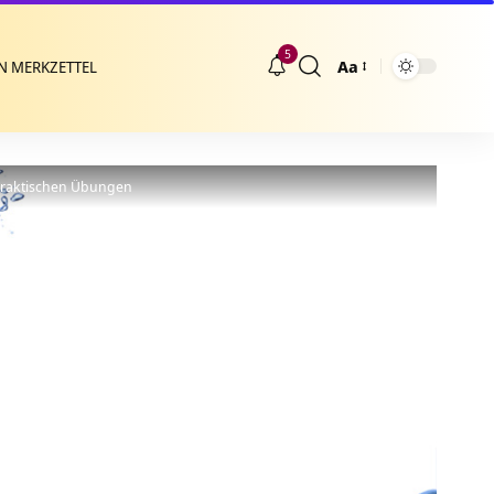
5
Aa
N MERKZETTEL
Größenänderung
praktischen Übungen