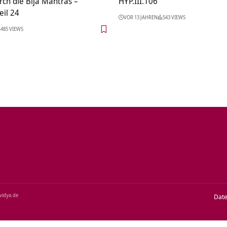
ch die Bija Mantras –
HYP.III.106
eil 24
VOR 13 JAHREN
543 VIEWS
485 VIEWS
‑vidya.de
Dat