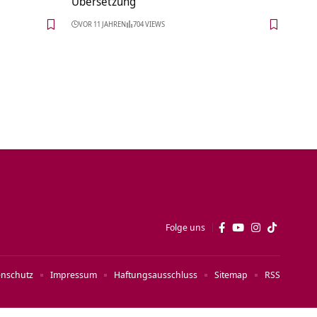
Übersetzung
VOR 11 JAHREN
704 VIEWS
Folge uns
enschutz
Impressum
Haftungsausschluss
Sitemap
RSS