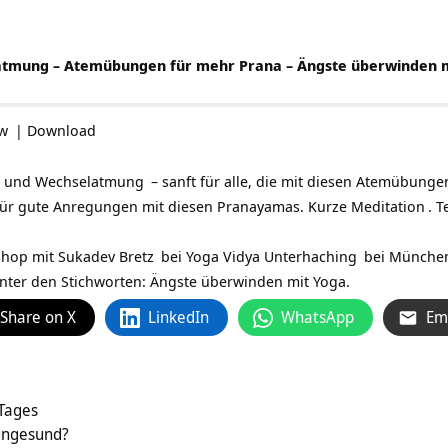
atmung – Atemübungen für mehr Prana – Ängste überwinden 
ow
|
Download
und
Wechselatmung
– sanft für alle, die mit diesen Atemübunge
für gute Anregungen mit diesen Pranayamas. Kurze
Meditation
. 
shop mit
Sukadev Bretz
bei
Yoga Vidya Unterhaching
bei München.
unter den Stichworten:
Ängste überwinden mit Yoga
.
Share on X
LinkedIn
WhatsApp
Em
 Tages
 ungesund?