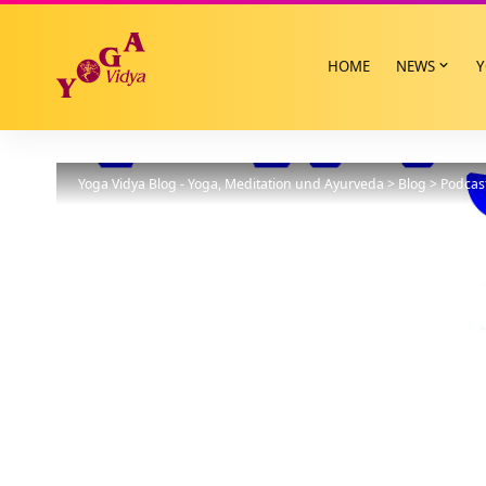
HOME
NEWS
Y
Yoga Vidya Blog - Yoga, Meditation und Ayurveda
>
Blog
>
Podcas