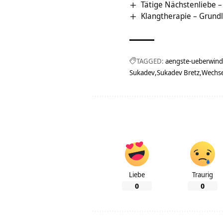
Tätige Nächstenliebe 
Klangtherapie – Grund
TAGGED:
aengste-ueberwind
Sukadev
Sukadev Bretz
Wechs
Liebe
Traurig
0
0