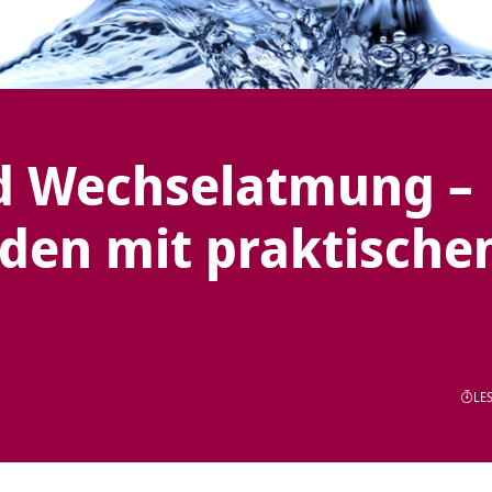
d Wechselatmung –
den mit praktische
LES