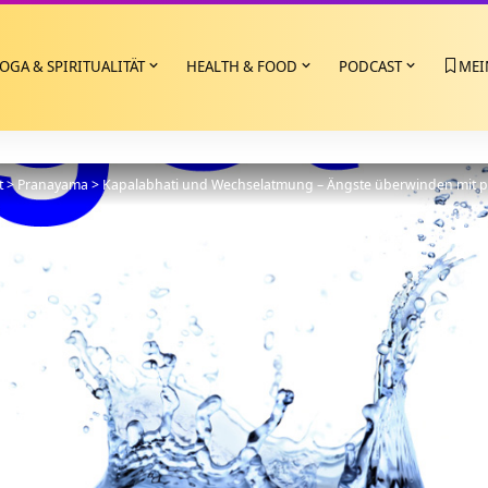
OGA & SPIRITUALITÄT
HEALTH & FOOD
PODCAST
MEI
t
>
Pranayama
>
Kapalabhati und Wechselatmung – Ängste überwinden mit 