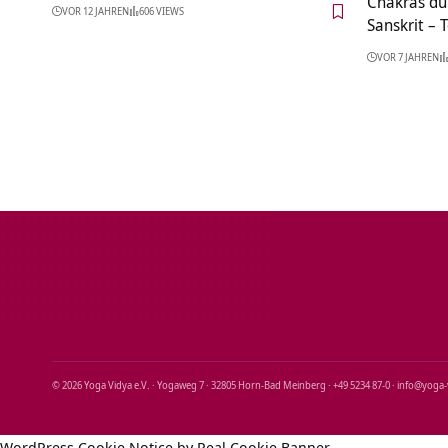
Chakras dur
VOR 12 JAHREN
606 VIEWS
Sanskrit – T
VOR 7 JAHREN
© 2026 Yoga Vidya e.V. · Yogaweg 7 · 32805 Horn‑Bad Meinberg · +49 5234 87‑0 · info@yoga
WordPress Cookie Notice by Real Cookie Banner