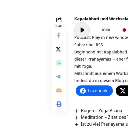
Kapalabhati und Wechsel
Audio-
SHARE
00:00
Player
Podcast:
Play in new wind
Subscribe:
RSS
Beginnend mit
Kapalabhati
dieser
Pranayamas
– aber 
mit Yoga.
Mitschnitt aus einem Work
findest du in diesem Blog 
Facebook
Bogen – Yoga Asana
Meditation – Zitat des
Ist zu viel Pranayama