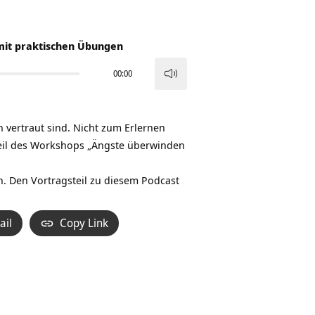
mit praktischen Übungen
00:00
Pfeiltasten
Hoch/Runter
benutzen,
n vertraut sind. Nicht zum Erlernen
um
Teil des Workshops „Ängste überwinden
die
Lautstärke
 Den Vortragsteil zu diesem Podcast
zu
regeln.
ail
Copy Link