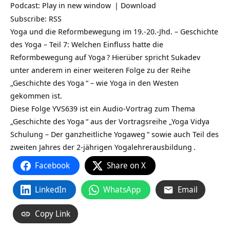
Podcast:
Play in new window
|
Download
Subscribe:
RSS
Yoga und die Reformbewegung im 19.-20.-Jhd. – Geschichte
des Yoga – Teil 7: Welchen Einfluss hatte die
Reformbewegung auf
Yoga
? Hierüber spricht
Sukadev
unter anderem in einer weiteren Folge zu der Reihe
„
Geschichte des Yoga
“ – wie Yoga in den Westen
gekommen ist.
Diese Folge YVS639 ist ein Audio-Vortrag zum Thema
„
Geschichte des Yoga
“ aus der Vortragsreihe „
Yoga Vidya
Schulung – Der ganzheitliche Yogaweg
“ sowie auch Teil des
zweiten Jahres der
2-jährigen Yogalehrerausbildung
.
Facebook
Share on X
LinkedIn
WhatsApp
Email
Copy Link