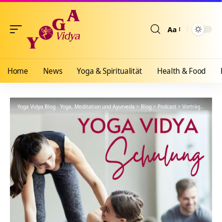
Aa
Größenänderun
Home
News
Yoga & Spiritualität
Health & Food
Yoga Vidya Blog - Yoga, Meditation und Ayurveda
>
Blog
>
Podcast
>
Vorträge
>
YVS6