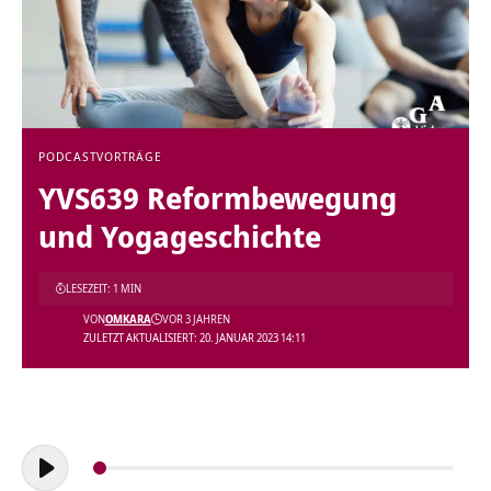
PODCAST
VORTRÄGE
YVS639 Reformbewegung
und Yogageschichte
LESEZEIT: 1 MIN
VON
OMKARA
VOR 3 JAHREN
ZULETZT AKTUALISIERT: 20. JANUAR 2023 14:11
Audio-
Player