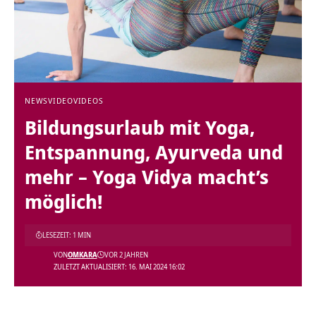
NEWS
VIDEO
VIDEOS
Bildungsurlaub mit Yoga,
Entspannung, Ayurveda und
mehr – Yoga Vidya macht’s
möglich!
LESEZEIT: 1 MIN
VON
OMKARA
VOR 2 JAHREN
ZULETZT AKTUALISIERT: 16. MAI 2024 16:02