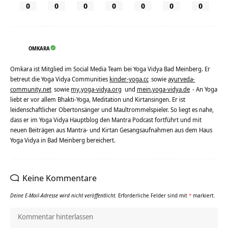
0
0
0
0
0
0
0
OMKARA
Omkara ist Mitglied im Social Media Team bei Yoga Vidya Bad Meinberg. Er
betreut die Yoga Vidya Communities
kinder-yoga.cc
sowie
ayurveda-
community.net
sowie
my.yoga-vidya.org
und
mein.yoga-vidya.de
- An Yoga
liebt er vor allem Bhakti-Yoga, Meditation und Kirtansingen. Er ist
leidenschaftlicher Obertonsänger und Maultrommelspieler. So liegt es nahe,
dass er im Yoga Vidya Hauptblog den Mantra Podcast fortführt und mit
neuen Beiträgen aus Mantra- und Kirtan Gesangsaufnahmen aus dem Haus
Yoga Vidya in Bad Meinberg bereichert.
Keine Kommentare
Deine E-Mail-Adresse wird nicht veröffentlicht.
Erforderliche Felder sind mit
*
markiert.