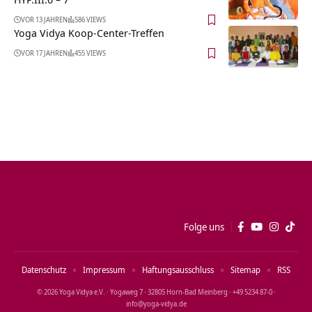
VOR 13 JAHREN
586 VIEWS
Yoga Vidya Koop-Center-Treffen
VOR 17 JAHREN
455 VIEWS
Folge uns
Datenschutz
Impressum
Haftungsausschluss
Sitemap
RSS
© 2026 Yoga Vidya e.V. · Yogaweg 7 · 32805 Horn‑Bad Meinberg · +49 5234 87‑0 ·
info@yoga‑vidya.de