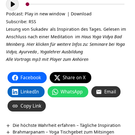
Audio-
Player
Podcast:
Play in new window
|
Download
Subscribe:
RSS
Lesung von
Sukadev
als Inspiration des Tages. Gelesen im
Anschluss nach einer
Meditation
im
Haus Yoga Vidya Bad
Meinberg.
Hier klicken für weitere Infos zu: Seminare bei Yoga
Vidya,
Ayurveda
,
Yogalehrer Ausbildung
Alle Vortrags mp3 mit Player zum Anhören
Facebook
Share on X
LinkedIn
WhatsApp
Email
Copy Link
Die höchste Wahrheit erfahren – Tägliche Inspiration
Brahmarpanam – Yoga Tischgebet zum Mitsingen