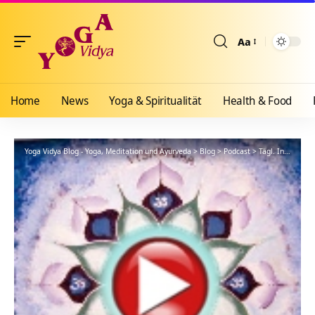
Aa
Größenänderun
Home
News
Yoga & Spiritualität
Health & Food
Yoga Vidya Blog - Yoga, Meditation und Ayurveda
>
Blog
>
Podcast
>
Tägl. Inspiration