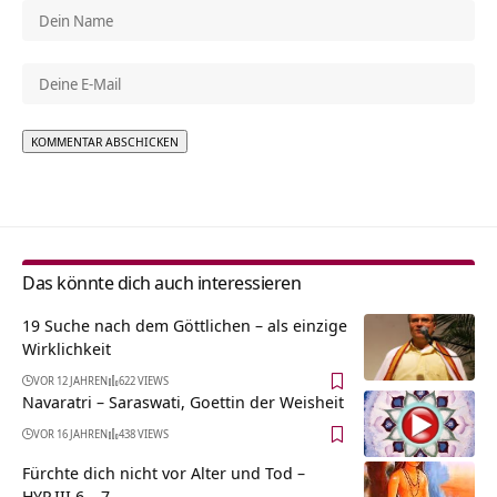
Alternative:
Das könnte dich auch interessieren
19 Suche nach dem Göttlichen – als einzige
Wirklichkeit
VOR 12 JAHREN
622 VIEWS
Navaratri – Saraswati, Goettin der Weisheit
VOR 16 JAHREN
438 VIEWS
Fürchte dich nicht vor Alter und Tod –
HYP.III.6 – 7