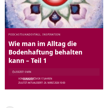
PODCAST
SUKADEV
TÄGL. INSPIRATION
Wie man im Alltag die
Bodenhaftung behalten
kann – Teil 1
LESEZEIT: 0 MIN
VON
SUKADEV
VOR 17 JAHREN
ZULETZT AKTUALISIERT: 26. MÄRZ 2026 10:00