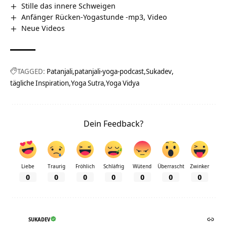
Stille das innere Schweigen
Anfänger Rücken-Yogastunde -mp3, Video
Neue Videos
TAGGED:
Patanjali
patanjali-yoga-podcast
Sukadev
tägliche Inspiration
Yoga Sutra
Yoga Vidya
Dein Feedback?
Liebe
Traurig
Fröhlich
Schläfrig
Wütend
Überrascht
Zwinker
0
0
0
0
0
0
0
SUKADEV