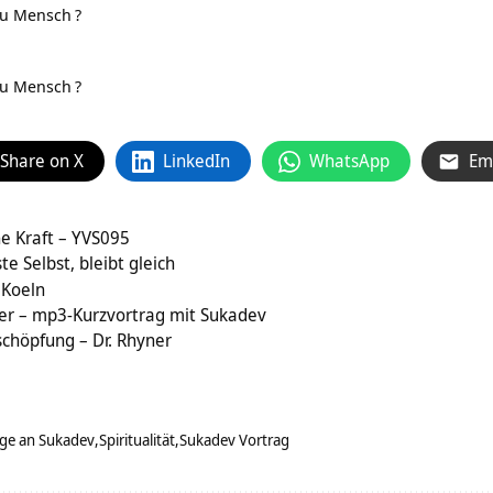
zu Mensch
?
zu Mensch
?
Share on X
LinkedIn
WhatsApp
Em
he Kraft – YVS095
e Selbst, bleibt gleich
 Koeln
rer – mp3-Kurzvortrag mit Sukadev
schöpfung – Dr. Rhyner
ge an Sukadev
Spiritualität
Sukadev Vortrag