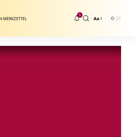
5
Aa
N MERKZETTEL
Größenänderung