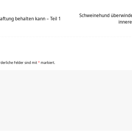
Schweinehund überwinden
ftung behalten kann – Teil 1
inner
rderliche Felder sind mit
*
markiert.