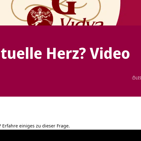
ituelle Herz? Video
LES
? Erfahre einiges zu dieser Frage.