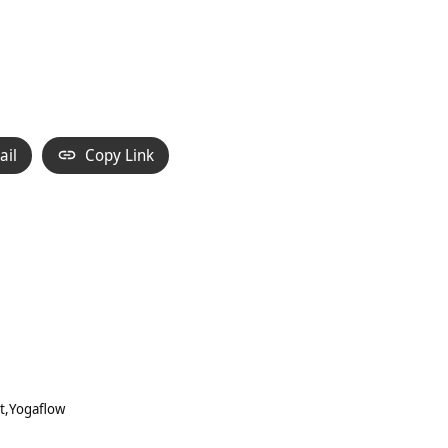
ail
Copy Link
t
Yogaflow