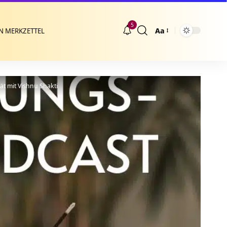
5
Aa
N MERKZETTEL
Größenänderung
ät mit Vishnu Shakti