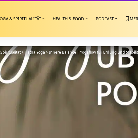
OGA & SPIRITUALITÄT
HEALTH & FOOD
PODCAST
MEI
Spiritualität
>
Hatha Yoga
>
Innere Balance | Yogaflow für Erdung und Stabilit