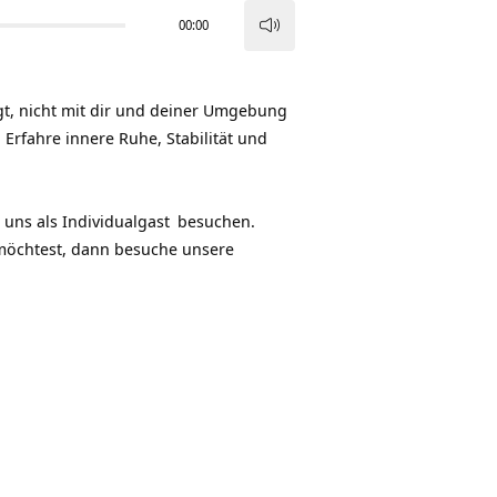
00:00
Pfeiltasten
Hoch/Runter
benutzen,
gt, nicht mit dir und deiner Umgebung
um
Erfahre innere Ruhe, Stabilität und
die
Lautstärke
zu
 uns als
Individualgast
besuchen.
regeln.
möchtest, dann besuche unsere