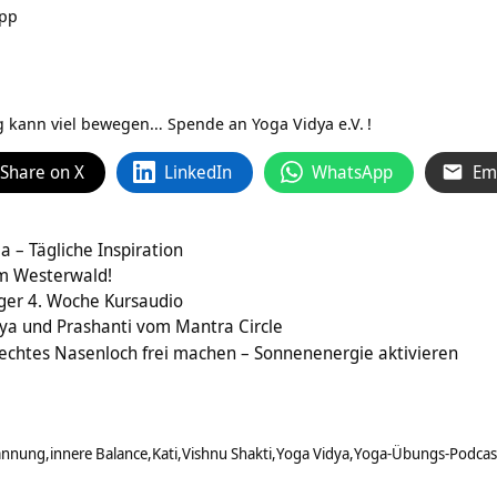
App
ag kann viel bewegen…
Spende an Yoga Vidya e.V.
!
Share on X
LinkedIn
WhatsApp
Em
a – Tägliche Inspiration
 im Westerwald!
ger 4. Woche Kursaudio
iya und Prashanti vom Mantra Circle
rechtes Nasenloch frei machen – Sonnenenergie aktivieren
annung
innere Balance
Kati
Vishnu Shakti
Yoga Vidya
Yoga-Übungs-Podcas