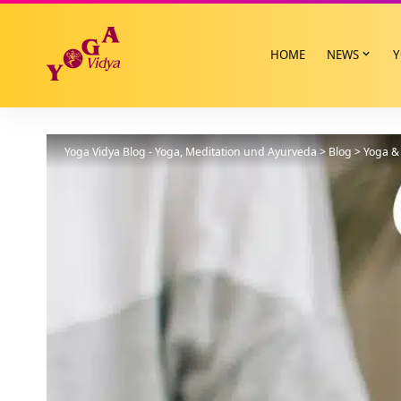
HOME
NEWS
Y
Yoga Vidya Blog - Yoga, Meditation und Ayurveda
>
Blog
>
Yoga & 