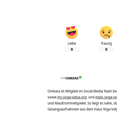
Liebe
Traurig
0
0
VON
OMKARA
Omkara ist Mitglied im Social Media Team b
sowie
my.yoga-vidya.org
und
mein.yoga-vi
und Maultrommelspieler. So liegt es nahe, 
Gesangsaufnahmen aus dem Haus Yoga Vidya