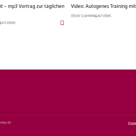
t – mp3 Vortrag zur täglichen
Video: Autogenes Training mi
VOR 12 JAHREN
667 VIEWS
413 VIEWS
‑vidya.de
Dat