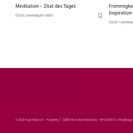
Meditation – Zitat des Tages
Frömmigkei
Inspiration
VOR 2 JAHREN
491 VIEWS
VOR 11 JAHREN
© 2026 Yoga Vidya e.V. · Yogaweg 7 · 32805 Horn‑Bad Meinberg · +49 5234 87‑0 · info@yoga