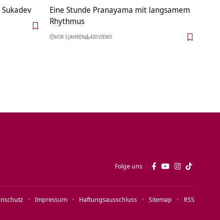
t Sukadev
Eine Stunde Pranayama mit langsamem
Rhythmus
VOR 3 JAHREN
420 VIEWS
Folge uns
enschutz
Impressum
Haftungsausschluss
Sitemap
RSS