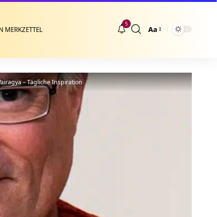
5
Aa
N MERKZETTEL
Größenänderung
iragya – Tägliche Inspiration