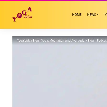
HOME
NEWS
Y
Yoga Vidya Blog - Yoga, Meditation und Ayurveda
>
Blog
>
Podcas