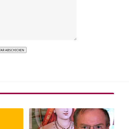
tive: