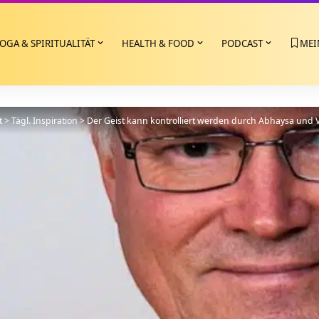
OGA & SPIRITUALITÄT
HEALTH & FOOD
PODCAST
MEI
t
>
Tägl. Inspiration
>
Der Geist kann kontrolliert werden durch Abhaysa und Va