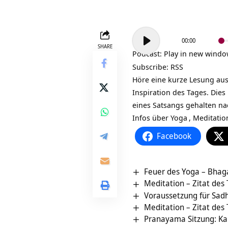
Audio-
00:00
Player
SHARE
Podcast:
Play in new wind
Subscribe:
RSS
Höre eine kurze Lesung au
Inspiration des Tages. Dies
eines Satsangs gehalten na
Infos über
Yoga
,
Meditatio
Facebook
Feuer des Yoga – Bhag
Meditation – Zitat des
Voraussetzung für Sadh
Meditation – Zitat des
Pranayama Sitzung: Ka