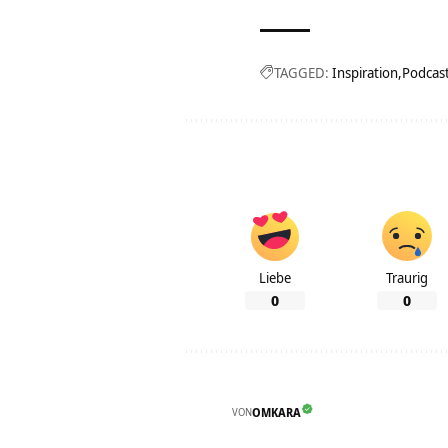
TAGGED:
Inspiration
Podcas
Liebe
Traurig
0
0
VON
OMKARA