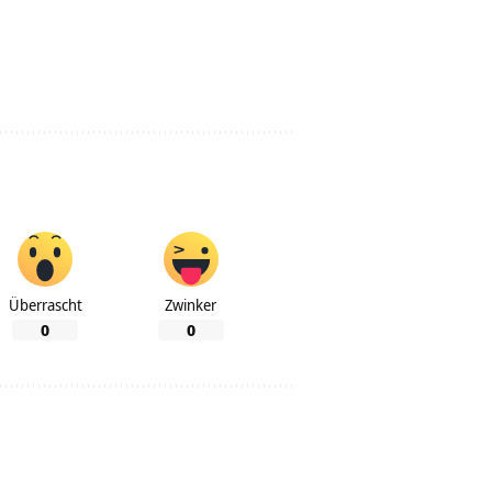
Überrascht
Zwinker
0
0