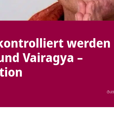
kontrolliert werden
und Vairagya –
tion
LES