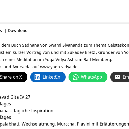
ow
|
Download
s dem Buch Sadhana von Swami Sivananda zum Thema Geisteskontr
 ist ein kurzer Vortrag von und mit
Sukadev Bretz
, Gründer von Y
ch einer Meditation im Yoga Vidya Ashram Bad Meinberg.
n
und
Ayurveda
auf
www.yoga-vidya.de
.
Share on X
LinkedIn
WhatsApp
Em
avad Gita IV 27
 Tages
ana – Tägliche Inspiration
 Tages
palabhati, Wechselatmung, Murccha, Plavini mit Erläuterunge