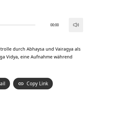
00:00
Pfeiltasten
Hoch/Runter
benutzen,
olle durch Abhaysa und Vairagya als
um
oga Vidya, eine Aufnahme während
die
Lautstärke
zu
ail
Copy Link
regeln.
n